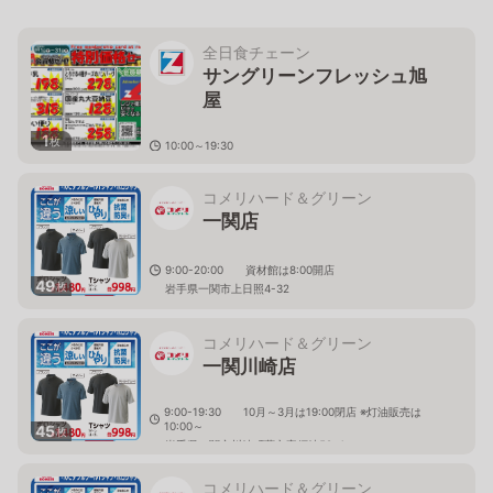
全日食チェーン
サングリーンフレッシュ旭
屋
1
枚
10:00～19:30
岩手県一関市川崎町薄衣字久伝７９
コメリハード＆グリーン
一関店
9:00-20:00 資材館は8:00開店
49
枚
岩手県一関市上日照4-32
コメリハード＆グリーン
一関川崎店
9:00-19:30 10月～3月は19:00閉店 ※灯油販売は
10:00～
45
枚
岩手県一関市川崎町薄衣字須崎58-4
コメリハード＆グリーン