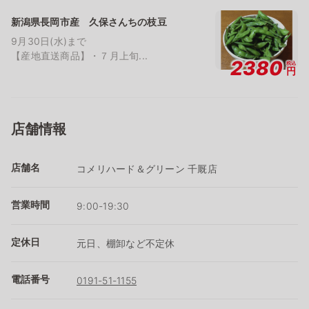
新潟県長岡市産 久保さんちの枝豆
9月30日(水)まで
【産地直送商品】・７月上旬...
2380
税込
円
店舗情報
店舗名
コメリハード＆グリーン 千厩店
営業時間
9:00-19:30
定休日
元日、棚卸など不定休
電話番号
0191-51-1155