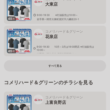
大東店
9:00-19:30 ※灯油販売は10:00～
45
枚
岩手県一関市大東町摺沢字八幡前20-1
コメリハード＆グリーン
花泉店
9:00-19:30 10月～3月は19:00閉店 ※灯油販売は
10:00～
45
枚
岩手県一関市花泉町涌津字下原13-1
すべて見る
コメリハード＆グリーンのチラシを見る
コメリハード＆グリーン
上富良野店