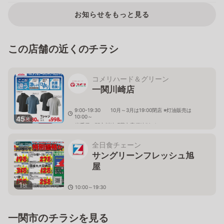
お知らせをもっと見る
この店舗の近くのチラシ
コメリハード＆グリーン
一関川崎店
9:00-19:30 10月～3月は19:00閉店 ※灯油販売は
10:00～
45
枚
岩手県一関市川崎町薄衣字須崎58-4
全日食チェーン
サングリーンフレッシュ旭
屋
1
枚
10:00～19:30
岩手県一関市川崎町薄衣字久伝７９
一関市のチラシを見る