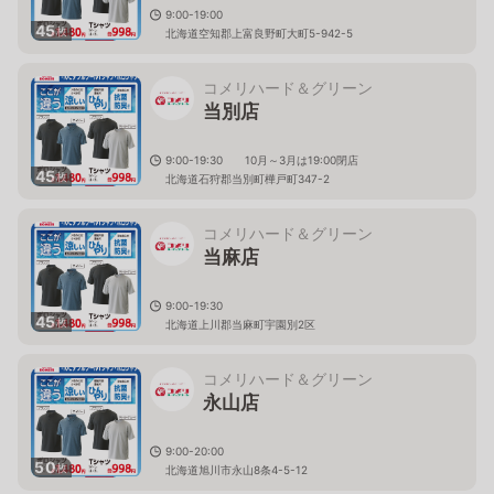
9:00-19:00
45
枚
北海道空知郡上富良野町大町5-942-5
コメリハード＆グリーン
当別店
9:00-19:30 10月～3月は19:00閉店
45
枚
北海道石狩郡当別町樺戸町347-2
コメリハード＆グリーン
当麻店
9:00-19:30
45
枚
北海道上川郡当麻町宇園別2区
コメリハード＆グリーン
永山店
9:00-20:00
50
枚
北海道旭川市永山8条4-5-12