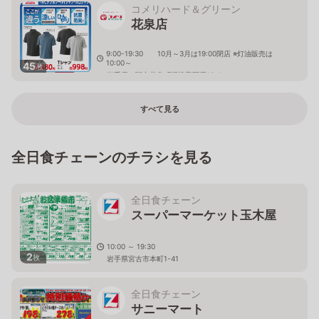
コメリハード＆グリーン
花泉店
9:00-19:30 10月～3月は19:00閉店 ※灯油販売は
10:00～
45
枚
岩手県一関市花泉町涌津字下原13-1
すべて見る
全日食チェーンのチラシを見る
全日食チェーン
スーパーマーケット玉木屋
10:00 ～ 19:30
2
枚
岩手県宮古市本町1-41
全日食チェーン
サニーマート