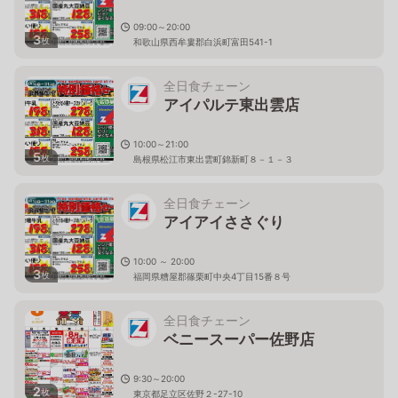
09:00～20:00
3
枚
和歌山県西牟婁郡白浜町富田541-1
全日食チェーン
アイパルテ東出雲店
10:00～21:00
5
枚
島根県松江市東出雲町錦新町８－１－３
全日食チェーン
アイアイささぐり
10:00 ～ 20:00
3
枚
福岡県糟屋郡篠栗町中央4丁目15番８号
全日食チェーン
ベニースーパー佐野店
9:30～20:00
2
枚
東京都足立区佐野２-27-10