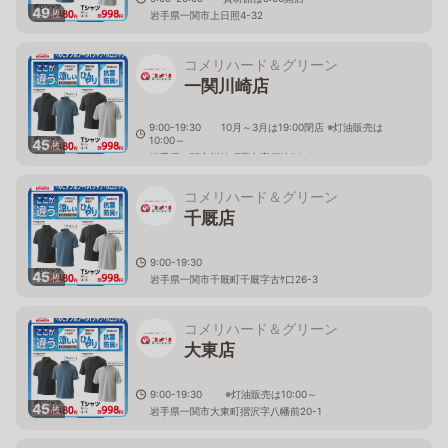
49
枚
岩手県一関市上日照4-32
コメリハード＆グリーン
一関川崎店
9:00-19:30 10月～3月は19:00閉店 ※灯油販売は
10:00～
45
枚
岩手県一関市川崎町薄衣字須崎58-4
コメリハード＆グリーン
千厩店
9:00-19:30
45
枚
岩手県一関市千厩町千厩字古ｹ口26-3
コメリハード＆グリーン
大東店
9:00-19:30 ※灯油販売は10:00～
45
枚
岩手県一関市大東町摺沢字八幡前20-1