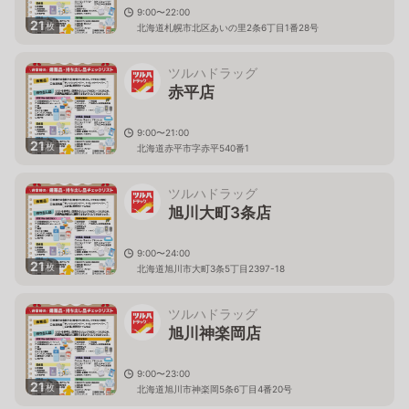
9:00〜22:00
21
枚
北海道札幌市北区あいの里2条6丁目1番28号
ツルハドラッグ
赤平店
9:00〜21:00
21
枚
北海道赤平市字赤平540番1
ツルハドラッグ
旭川大町3条店
9:00〜24:00
21
枚
北海道旭川市大町3条5丁目2397-18
ツルハドラッグ
旭川神楽岡店
9:00〜23:00
21
枚
北海道旭川市神楽岡5条6丁目4番20号