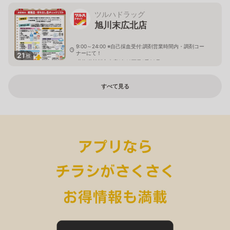
ツルハドラッグ
旭川末広北店
9:00～24:00 ※自己採血受付:調剤営業時間内・調剤コー
ナーにて！
21
枚
北海道旭川市末広1条10丁目1番20号
すべて見る