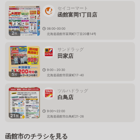
セイコーマート
函館富岡1丁目店
06:00-00:00
2
枚
北海道函館市富岡町1丁目20番14号
サンドラッグ
田家店
9:00～20:30
5
枚
北海道函館市田家町17-40
ツルハドラッグ
白鳥店
9:00〜22:00
21
枚
北海道函館市白鳥町21-26
函館市のチラシを見る