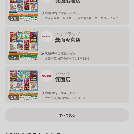
箕面船場店
店舗HPをご確認ください
2
大阪府箕面市船場西二丁目12番4号 ＯＴＣプライムハ
枚
イツ101号
スギドラッグ
箕面今宮店
店舗HPをご確認ください
2
枚
大阪府箕面市今宮一丁目8番22号
ジャパン
箕面店
店舗HPをご確認ください
2
枚
大阪府箕面市牧落５丁目４－８
すべて見る