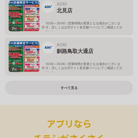
AOKI
北見店
10:00～20:00（営業時間が変更となる場合がございま
す。詳しくは公式サイト各店舗ページにてご確認くださ
7
枚
い。）
北海道北見市中央三輪2-403-2
AOKI
釧路鳥取大通店
10:00～20:00（営業時間が変更となる場合がございま
す。詳しくは公式サイト各店舗ページにてご確認くださ
7
枚
い。）
北海道釧路市鳥取大通2-6-13 アクロスプラザ鳥取大通
すべて見る