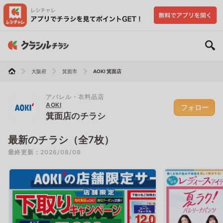
大阪府
箕面市
AOKI 箕面店
アパレル・衣料品店
AOKI
フォロー
箕面店のチラシ
最新のチラシ（全7枚）
最終更新：2026/08/08