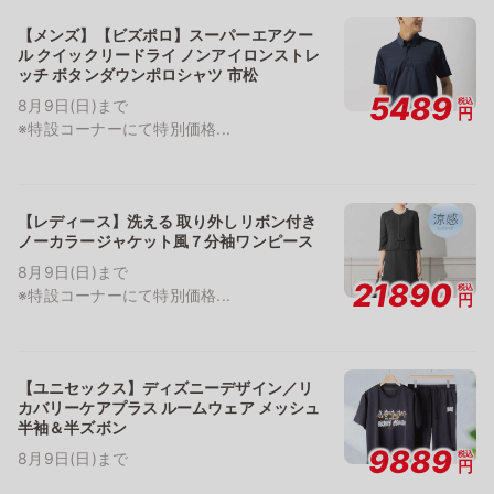
【メンズ】【ビズポロ】スーパーエアクー
ル クイックリードライ ノンアイロンストレ
ッチ ボタンダウンポロシャツ 市松
5489
税込
8月9日(日)まで
円
※特設コーナーにて特別価格...
【レディース】洗える 取り外しリボン付き
ノーカラージャケット風７分袖ワンピース
8月9日(日)まで
21890
税込
※特設コーナーにて特別価格...
円
【ユニセックス】ディズニーデザイン／リ
カバリーケアプラス ルームウェア メッシュ
半袖＆半ズボン
9889
税込
8月9日(日)まで
円