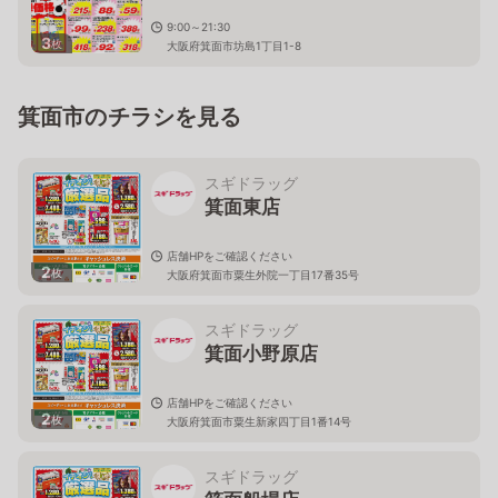
9:00～21:30
3
枚
大阪府箕面市坊島1丁目1-8
箕面市のチラシを見る
スギドラッグ
箕面東店
店舗HPをご確認ください
2
枚
大阪府箕面市粟生外院一丁目17番35号
スギドラッグ
箕面小野原店
店舗HPをご確認ください
2
枚
大阪府箕面市粟生新家四丁目1番14号
スギドラッグ