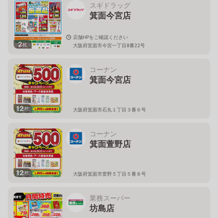
スギドラッグ
箕面今宮店
店舗HPをご確認ください
2
枚
大阪府箕面市今宮一丁目8番22号
コーナン
箕面今宮店
12
枚
大阪府箕面市石丸１丁目３番６号
コーナン
箕面萱野店
12
枚
大阪府箕面市萱野５丁目５番８号
業務スーパー
坊島店