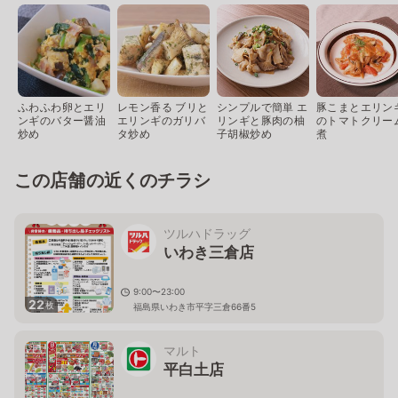
ふわふわ卵とエリ
レモン香る ブリと
シンプルで簡単 エ
豚こまとエリン
ンギのバター醤油
エリンギのガリバ
リンギと豚肉の柚
のトマトクリー
炒め
タ炒め
子胡椒炒め
煮
この店舗の近くのチラシ
ツルハドラッグ
いわき三倉店
9:00〜23:00
22
枚
福島県いわき市平字三倉66番5
マルト
平白土店