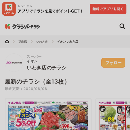
福島県
いわき市
イオン いわき店
スーパー
イオン
フォロー
いわき店のチラシ
最新のチラシ（全13枚）
最終更新：2026/08/08