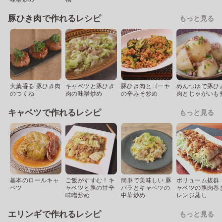
豚ひき肉で作れるレシピ
もっと見る
大葉香る 豚ひき肉
キャベツと豚ひき
豚ひき肉とゴーヤ
めんつゆで豚ひ
のつくね
肉の味噌炒め
の辛みそ炒め
肉とじゃがいも
キャベツで作れるレシピ
もっと見る
基本のロールキャ
ご飯がすすむ！キ
簡単で美味しい 豚
ボリューム抜群 
ベツ
ャベツと豚の甘辛
バラとキャベツの
ャベツの豚肉巻
味噌炒め
中華炒め
レンジ蒸し
エリンギで作れるレシピ
もっと見る