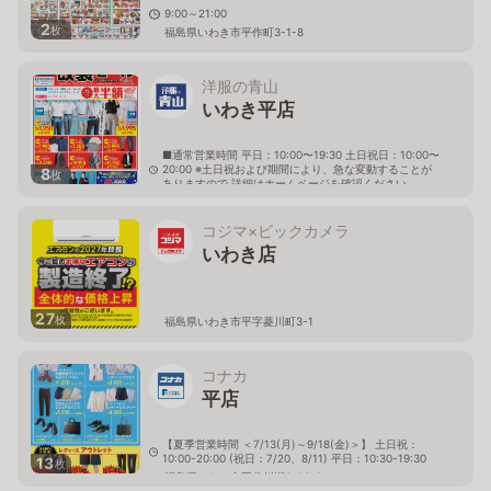
9:00～21:00
2
枚
福島県いわき市平作町3-1-8
洋服の青山
いわき平店
■通常営業時間 平日：10:00〜19:30 土日祝日：10:00〜
20:00 ※土日祝および期間により、急な変動することが
8
枚
ありますので 詳細はホームページを確認ください
福島県いわき市平谷川瀬三丁目23番12
コジマ×ビックカメラ
いわき店
27
枚
福島県いわき市平字菱川町3-1
コナカ
平店
【夏季営業時間 ＜7/13(月)～9/18(金)＞】 土日祝：
10:00-20:00 (祝日：7/20、8/11) 平日：10:30-19:30
13
枚
福島県いわき市平谷川瀬3-26-2