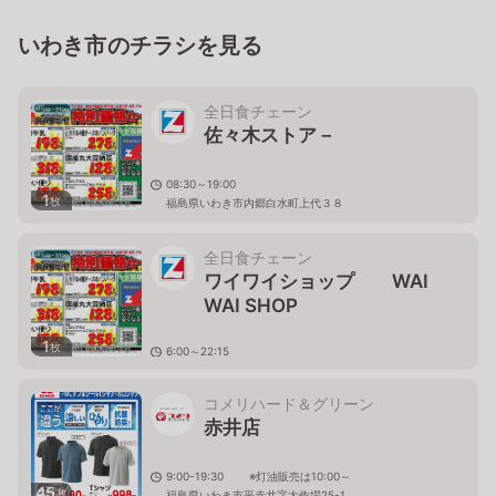
いわき市のチラシを見る
全日食チェーン
佐々木ストア－
08:30～19:00
1
枚
福島県いわき市内郷白水町上代３８
全日食チェーン
ワイワイショップ WAI
WAI SHOP
1
枚
6:00～22:15
福島県いわき市常磐湯本町天王崎38
コメリハード＆グリーン
赤井店
9:00-19:30 ※灯油販売は10:00～
45
枚
福島県いわき市平赤井字大作場25-1