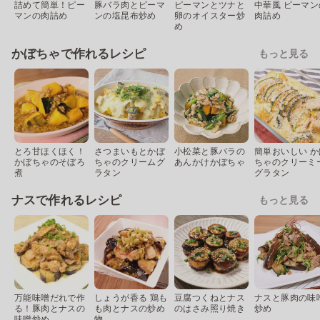
詰めて簡単！ピー
豚バラ肉とピーマ
ピーマンとツナと
中華風 ピーマン
マンの肉詰め
ンの塩昆布炒め
卵のオイスター炒
肉詰め
め
かぼちゃで作れるレシピ
もっと見る
とろ甘ほくほく！
さつまいもとかぼ
小松菜と豚バラの
簡単おいしい か
かぼちゃのそぼろ
ちゃのクリームグ
あんかけかぼちゃ
ちゃのクリーミ
煮
ラタン
グラタン
ナスで作れるレシピ
もっと見る
万能味噌だれで作
しょうが香る 鶏も
豆腐つくねとナス
ナスと豚肉の味
る！豚肉とナスの
も肉とナスの炒め
のはさみ照り焼き
炒め
味噌炒め
物