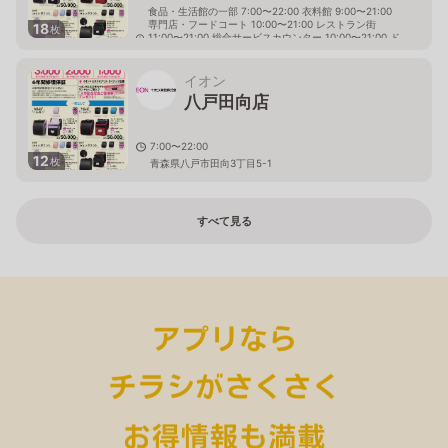
食品・生活館の一部 7:00〜22:00 衣料館 9:00〜21:00
専門店・フードコート 10:00〜21:00 レストラン街
18
枚
11:00〜21:00 総合サービスカウンター 10:00〜21:00 ド
ラッグ／調剤 9:00〜20:00 サービスカウンター 8:00〜
22:00
イオン
青森県上北郡おいらせ町中野平40-1
八戸田向店
7:00〜22:00
12
枚
青森県八戸市田向3丁目5-1
すべて見る