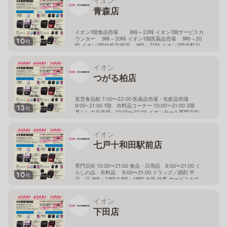
イオン
青森店
イオン1階食品売場 8時～22時 イオン1階サービスカ
ウンター 9時～20時 イオン1階医薬品売場 9時～20
10
枚
時 イオン1階化粧品売場 9時～21時 イオン2階衣料品
と暮らしの品売場 9時～21時 （おもちゃ、テレ
ビゲーム、トレカ、写真印刷コーナー 9時～20時）
（2024年7月より、文具のお取扱いは終了致しま
イオン
した） サンロード青森 1.2階 10：00～20：00 サン
つがる柏店
ロード青森 3階 10：00～21：00
（飲食店は11：00～21：00）
青森県青森市緑3-9-2
直営食品館 7:00〜22:00 医薬品売場・化粧品売場
9:00~21:00 1階 衣料品コーナー 10:00〜21:00 2階
13
枚
暮らしの品売場 10:00〜21:00 イオンモール専門店街
10:00〜20:00 イオンモールレストラン街 11：00～
21：00 まんまストリート 10：00～20：00 アミュー
ズメント館 10:00〜20:00 映画館 9：30～21：00（上映
イオン
終了まで） インフォメーション 10:00〜20:00 ドラッグ
七戸十和田駅前店
／調剤 9:00〜18:00(休憩時間14：00～15：00) 定休
日→日曜日、祝日 サービスカウンター 8:30〜21:00
青森県つがる市柏稲盛幾世41
専門店街 10:00〜21:00 食品・日用品 8:00〜21:00 く
らしの品・衣料品 9:00〜21:00 ドラッグ／調剤 平
10
枚
日、日 9時～13時/14時～18時 水祝 休業 サービスカウ
ンター 8:00〜19:00 ※一部の売場および専門店は営業時
間が異なります。 ドラッグ売場・調剤は平日・日 9時
～13時/14時～18時の営業（13時～14時休業） 水・祝日
イオン
は休業。但し感謝デーと重複は営業する場合がございま
下田店
す。詳細は売場へお問い合わせください。
青森県上北郡七戸町字荒熊内67番地990