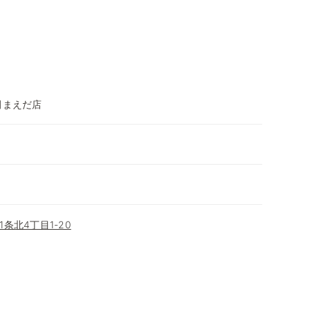
田まえだ店
条北4丁目1-20