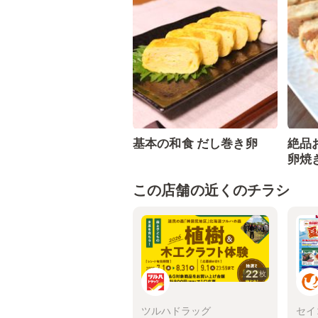
基本の和食 だし巻き卵
絶品
卵焼
この店舗の近くのチラシ
22
枚
ツルハドラッグ
セイ