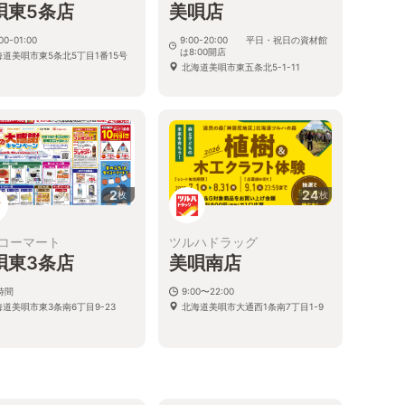
唄東5条店
美唄店
00-01:00
9:00-20:00 平日・祝日の資材館
は8:00開店
海道美唄市東5条北5丁目1番15号
北海道美唄市東五条北5-1-11
2
24
枚
枚
コーマート
ツルハドラッグ
唄東3条店
美唄南店
時間
9:00〜22:00
海道美唄市東3条南6丁目9-23
北海道美唄市大通西1条南7丁目1-9