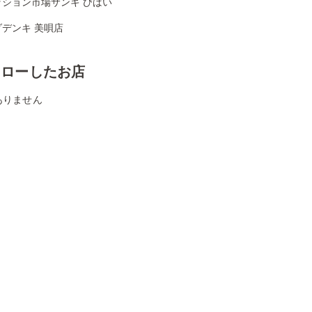
ッション市場サンキ びばい
デンキ 美唄店
ォローしたお店
ありません