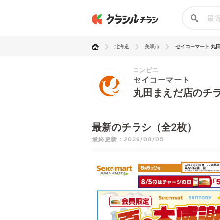
北海道
美唄市
セイコーマート 丸
コンビニ
セイコーマート
丸田まえだ店のチ
最新のチラシ（全2枚）
最終更新：2026/08/05