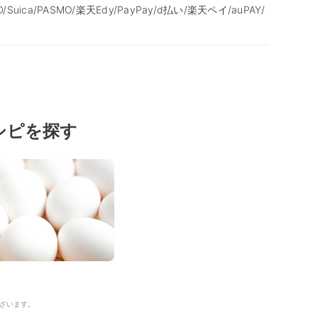
/iD/Suica/PASMO/楽天Edy/PayPay/d払い/楽天ペイ/auPAY/
シピを探す
ざいます。