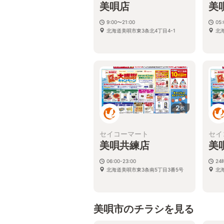
美唄店
美
9:00〜21:00
05:
北海道美唄市東3条北4丁目4-1
北
2
枚
セイコーマート
セイ
美唄共練店
美
06:00-23:00
24
北海道美唄市東3条南5丁目3番5号
北
美唄市のチラシを見る