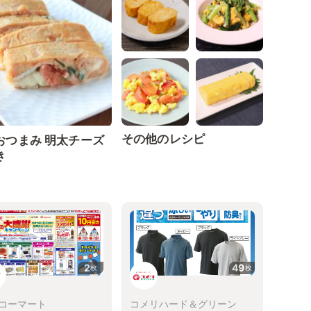
その他のレシピ
おつまみ 明太チーズ
き
2
49
枚
枚
コーマート
コメリハード＆グリーン