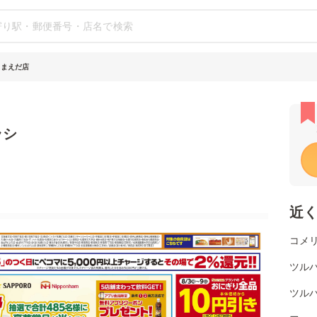
田まえだ店
ラシ
近
コメ
ツル
ツル