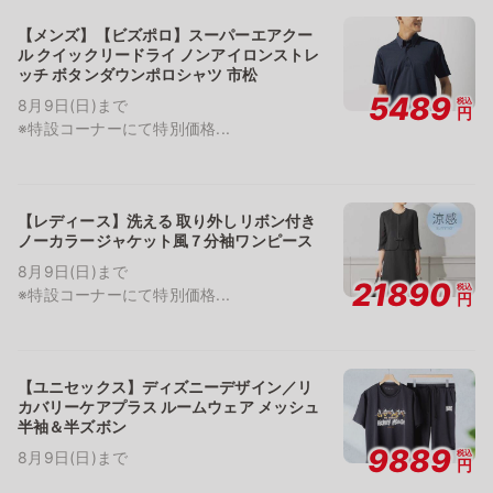
【メンズ】【ビズポロ】スーパーエアクー
ル クイックリードライ ノンアイロンストレ
ッチ ボタンダウンポロシャツ 市松
5489
税込
8月9日(日)まで
円
※特設コーナーにて特別価格...
【レディース】洗える 取り外しリボン付き
ノーカラージャケット風７分袖ワンピース
8月9日(日)まで
21890
税込
※特設コーナーにて特別価格...
円
【ユニセックス】ディズニーデザイン／リ
カバリーケアプラス ルームウェア メッシュ
半袖＆半ズボン
9889
税込
8月9日(日)まで
円