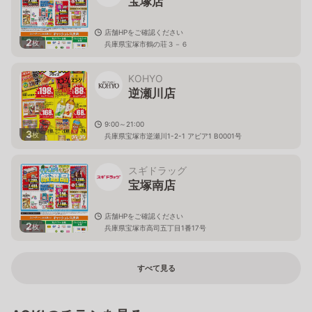
宝塚店
店舗HPをご確認ください
2
枚
兵庫県宝塚市鶴の荘３－６
KOHYO
逆瀬川店
9:00～21:00
3
枚
兵庫県宝塚市逆瀬川1-2-1 アピア1 B0001号
スギドラッグ
宝塚南店
店舗HPをご確認ください
2
枚
兵庫県宝塚市高司五丁目1番17号
すべて見る