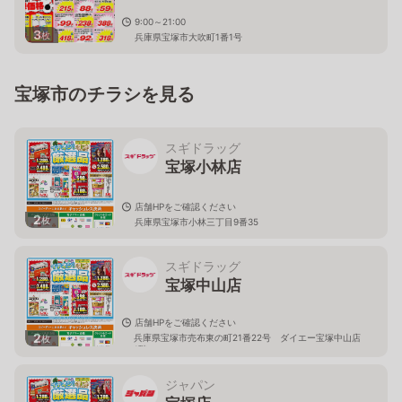
9:00～21:00
3
枚
兵庫県宝塚市大吹町1番1号
宝塚市のチラシを見る
スギドラッグ
宝塚小林店
店舗HPをご確認ください
2
枚
兵庫県宝塚市小林三丁目9番35
スギドラッグ
宝塚中山店
店舗HPをご確認ください
2
兵庫県宝塚市売布東の町21番22号 ダイエー宝塚中山店
枚
1階
ジャパン