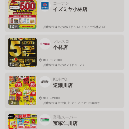
コーナン
イズミヤ小林店
12
枚
兵庫県宝塚市小林5丁目5-47 イズミヤ小林店４F
フレスコ
小林店
8:00 〜 23:00
12
枚
兵庫県宝塚市小林２丁目９-２７
KOHYO
逆瀬川店
9:00～21:00
3
枚
兵庫県宝塚市逆瀬川1-2-1 アピア1 B0001号
業務スーパー
宝塚仁川店