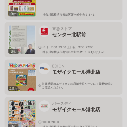
9
枚
神奈川県横浜市都筑区茅ケ崎中央５３-１
東急ストア
センター北駅前
平日 7:00-23:00 土日祝 9:00-22:00
6
枚
神奈川県横浜市都筑区中川中央1-1-3 あいたい2F
EDION
モザイクモール港北店
営業時間はエディオンの店舗情報ページにて最新情報を
ご確認ください。
46
枚
神奈川県横浜市都筑区中川中央1丁目31番1号 モザイク
モール港北3Ｆ
バースデイ
モザイクモール港北店
10:00-20:00
3
枚
神奈川県横浜市都筑区中川中央１丁目31-１