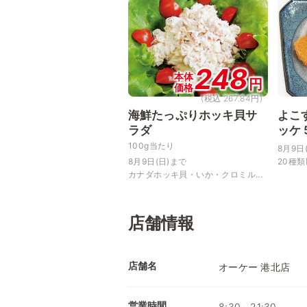
248
本体
円
価格
(税込 267.84円)
海鮮たっぷりホッキ貝サ
よこ
ラダ
ッケ
100g当たり
8月9日
8月9日(日)まで
20種類
カナダホッキ貝・いか・クロミル...
店舗情報
店舗名
オーケー 港北店
営業時間
8:30～21:30