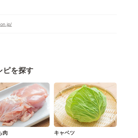
on.jp/
シピを探す
も肉
キャベツ