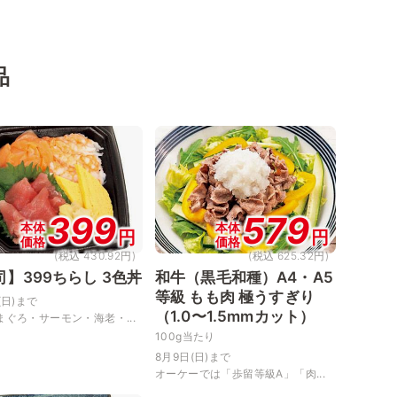
品
399
579
本体
本体
円
円
価格
価格
(税込 430.92円)
(税込 625.32円)
司】399ちらし 3色丼
和牛（黒毛和種）A4・A5
等級 もも肉 極うすぎり
(日)まで
（1.0〜1.5mmカット）
まぐろ・サーモン・海老・...
100g当たり
8月9日(日)まで
オーケーでは「歩留等級A」「肉...