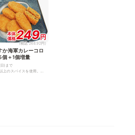
249
本体
円
価格
(税込 268.92円)
すか海軍カレーコロ
 5個＋1個増量
(日)まで
以上のスパイスを使用。...