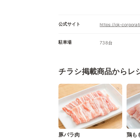
公式サイト
https://ok-corporati
駐車場
738台
チラシ掲載商品からレ
豚バラ肉
鶏も