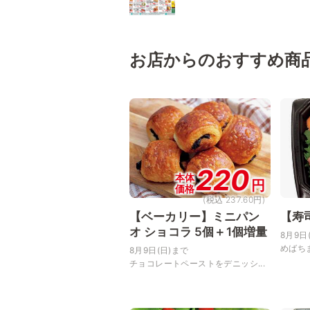
お店からのおすすめ商
220
本体
円
価格
(税込 237.60円)
【ベーカリー】ミニパン
【寿
オ ショコラ 5個＋1個増量
8月9日
めばち
8月9日(日)まで
チョコレートペーストをデニッシ...