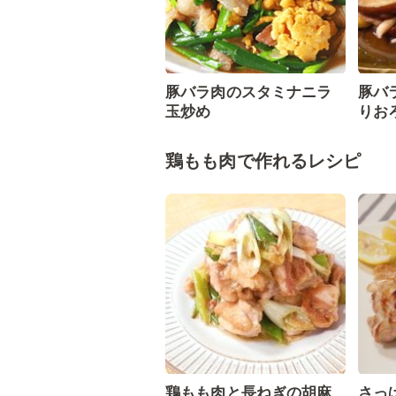
豚バラ肉のスタミナニラ
豚バ
玉炒め
りお
鶏もも肉で作れるレシピ
鶏もも肉と長ねぎの胡麻
さっ