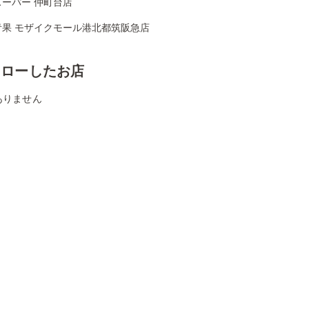
スーパー 仲町台店
青果 モザイクモール港北都筑阪急店
ォローしたお店
ありません