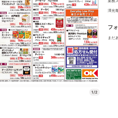
業務
澤光
フ
まだ
1/2