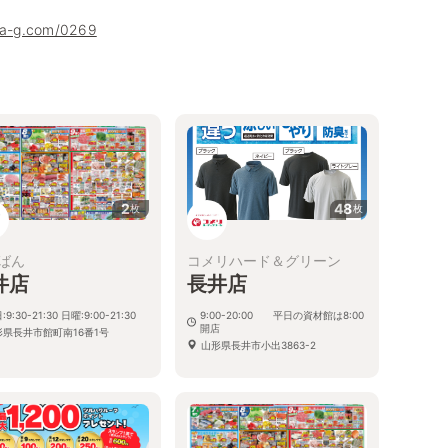
uha-g.com/0269
2
48
枚
枚
ばん
コメリハード＆グリーン
井店
長井店
9:30-21:30 日曜:9:00-21:30
9:00-20:00 平日の資材館は8:00
開店
形県長井市館町南16番1号
山形県長井市小出3863-2