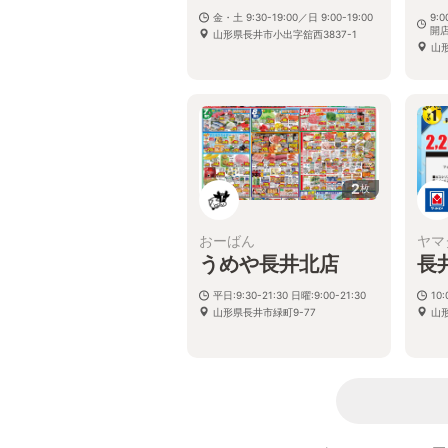
金・土 9:30-19:00／日 9:00-19:00
9:
開
山形県長井市小出字舘西3837-1
山形
2
枚
おーばん
ヤマ
うめや長井北店
長
平日:9:30-21:30 日曜:9:00-21:30
10
山形県長井市緑町9-77
山形