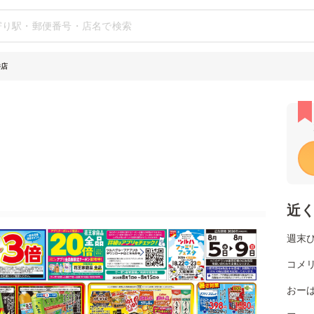
井店
近
週末
コメ
おー