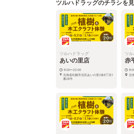
ツルハドラッグのチラシを
20
枚
ツルハドラッグ
ツル
あいの里店
赤
9:00〜22:00
9:
北海道札幌市北区あいの里2条6丁目1
北
番28号
20
枚