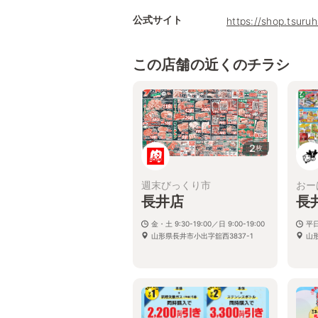
公式サイト
https://shop.tsur
この店舗の近くのチラシ
2
枚
週末びっくり市
おー
長井店
長
金・土 9:30-19:00／日 9:00-19:00
平日:
山形県長井市小出字舘西3837-1
山