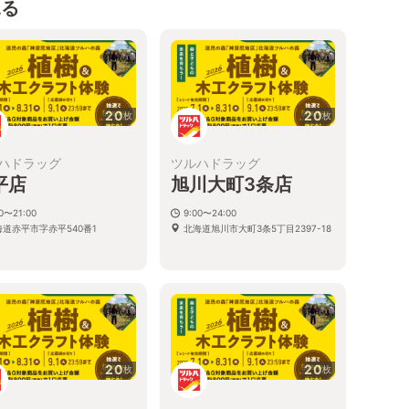
見る
20
20
枚
枚
ハドラッグ
ツルハドラッグ
平店
旭川大町3条店
00〜21:00
9:00〜24:00
海道赤平市字赤平540番1
北海道旭川市大町3条5丁目2397-18
20
20
枚
枚