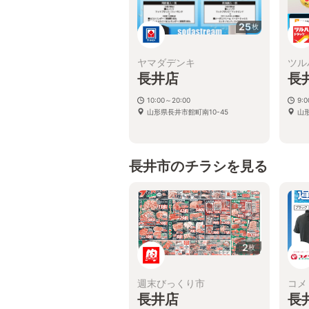
25
枚
ヤマダデンキ
ツル
長井店
長
10:00～20:00
9:
山形県長井市館町南10-45
山
長井市のチラシを見る
2
枚
週末びっくり市
コメ
長井店
長