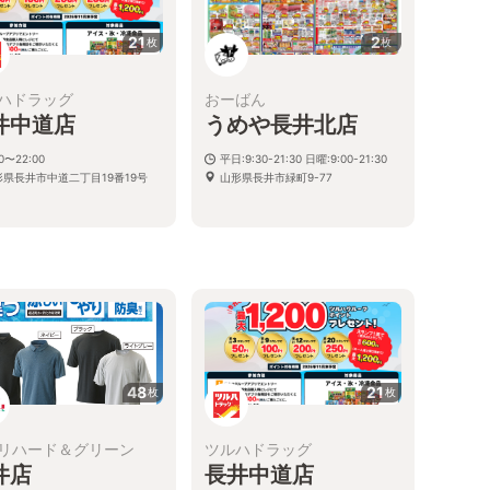
21
2
枚
枚
ハドラッグ
おーばん
井中道店
うめや長井北店
00〜22:00
平日:9:30-21:30 日曜:9:00-21:30
形県長井市中道二丁目19番19号
山形県長井市緑町9-77
48
21
枚
枚
リハード＆グリーン
ツルハドラッグ
井店
長井中道店