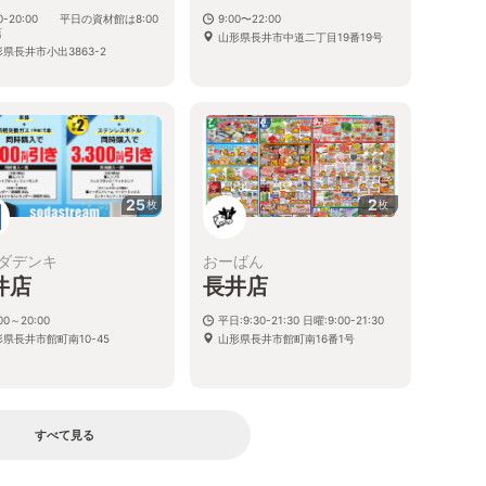
00-20:00 平日の資材館は8:00
9:00〜22:00
店
山形県長井市中道二丁目19番19号
県長井市小出3863-2
25
2
枚
枚
ダデンキ
おーばん
井店
長井店
:00～20:00
平日:9:30-21:30 日曜:9:00-21:30
県長井市館町南10-45
山形県長井市館町南16番1号
すべて見る