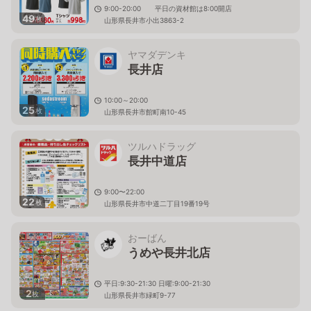
9:00-20:00 平日の資材館は8:00開店
49
枚
山形県長井市小出3863-2
ヤマダデンキ
長井店
10:00～20:00
25
枚
山形県長井市館町南10-45
ツルハドラッグ
長井中道店
9:00〜22:00
22
枚
山形県長井市中道二丁目19番19号
おーばん
うめや長井北店
平日:9:30-21:30 日曜:9:00-21:30
2
枚
山形県長井市緑町9-77