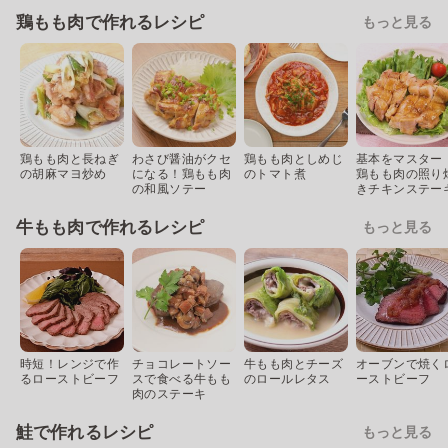
鶏もも肉で作れるレシピ
もっと見る
鶏もも肉と長ねぎ
わさび醤油がクセ
鶏もも肉としめじ
基本をマスター
の胡麻マヨ炒め
になる！鶏もも肉
のトマト煮
鶏もも肉の照り
の和風ソテー
きチキンステー
牛もも肉で作れるレシピ
もっと見る
時短！レンジで作
チョコレートソー
牛もも肉とチーズ
オーブンで焼く
るローストビーフ
スで食べる牛もも
のロールレタス
ーストビーフ
肉のステーキ
鮭で作れるレシピ
もっと見る