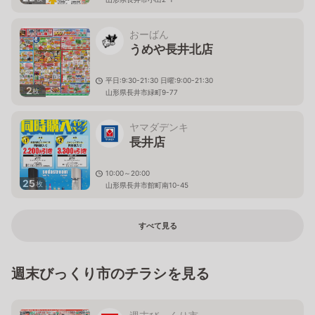
おーばん
うめや長井北店
平日:9:30-21:30 日曜:9:00-21:30
2
枚
山形県長井市緑町9-77
ヤマダデンキ
長井店
10:00～20:00
25
枚
山形県長井市館町南10-45
すべて見る
週末びっくり市のチラシを見る