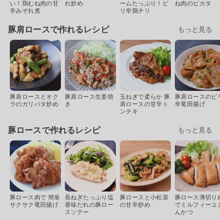
い！鶏むね肉の甘
れ炒め
ームたっぷり！ピ
ね肉のピカタ
辛みぞれ煮
リ辛鶏チリ
豚肩ロースで作れるレシピ
もっと見る
豚肩ロースとオク
豚肩ロース生姜焼
玉ねぎで柔らか 豚
豚肩ロースのピ
ラのガリバタ炒め
き
肩ロースの甘辛ト
辛竜田揚げ
ンテキ
豚ロースで作れるレシピ
もっと見る
豚ロース肉で 簡単
長ねぎたっぷり塩
豚ロースと小松菜
豚ロース薄切り
サクサク竜田揚げ
香味だれの豚ロー
の甘辛炒め
でミルフィーユ
スソテー
んかつ