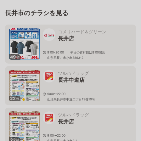
長井市のチラシを見る
コメリハード＆グリーン
長井店
9:00-20:00 平日の資材館は8:00開店
49
枚
山形県長井市小出3863-2
ツルハドラッグ
長井中道店
9:00〜22:00
22
枚
山形県長井市中道二丁目19番19号
ツルハドラッグ
長井店
9:00〜22:00
22
枚
山形県長井市小出2-1