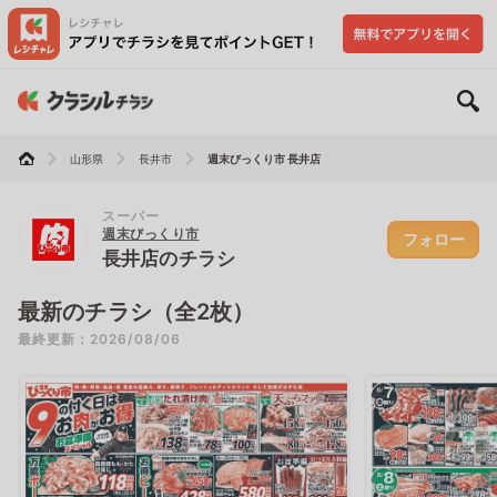
山形県
長井市
週末びっくり市 長井店
スーパー
週末びっくり市
フォロー
長井店のチラシ
最新のチラシ（全2枚）
最終更新：2026/08/06