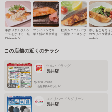
手作りタルタルソ
フライパンで簡
鮭のムニエル バタ
香りもごちそう 
ースをかけて！鮭
単！鮭の西京焼き
ー醤油ソースがけ
のガリバタ醤油
のムニエル
ニエル
この店舗の近くのチラシ
ツルハドラッグ
長井店
9:00〜22:00
22
枚
山形県長井市小出2-1
コメリハード＆グリーン
長井店