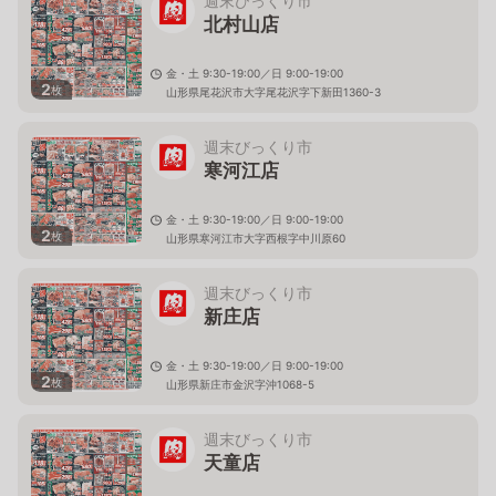
週末びっくり市
北村山店
金・土 9:30-19:00／日 9:00-19:00
2
枚
山形県尾花沢市大字尾花沢字下新田1360-3
週末びっくり市
寒河江店
金・土 9:30-19:00／日 9:00-19:00
2
枚
山形県寒河江市大字西根字中川原60
週末びっくり市
新庄店
金・土 9:30-19:00／日 9:00-19:00
2
枚
山形県新庄市金沢字沖1068-5
週末びっくり市
天童店