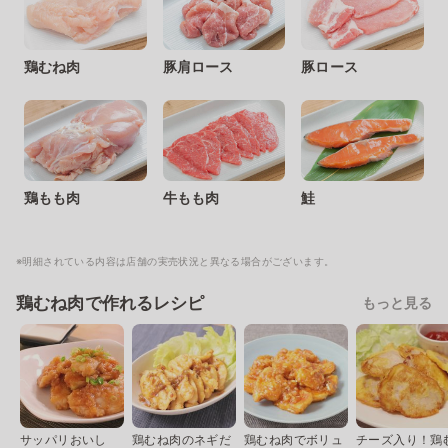
鶏むね肉
豚肩ロース
豚ロース
鶏もも肉
牛もも肉
鮭
※明細されている内容は店舗の実売状況と異なる場合がございます。
鶏むね肉で作れるレシピ
もっと見る
サッパリおいし
鶏むね肉のネギだ
鶏むね肉でボリュ
チーズ入り！鶏