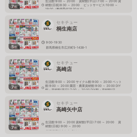
生活館:9:00 ～ 20:00 資材館(平日):7:00 ～ 20:00 資
材館(日祝)8:30 ～ 20:00 ピットサービス:10:00 ～
7
枚
19:00（整備受付18:30まで）
群馬県伊勢崎市南千木町2272-1
セキチュー
桐生南店
9:00-19:30
5
枚
群馬県桐生市広沢町5-1438-1
セキチュー
高崎店
生活館:9:00 ～ 20:00 サイクル館:9:00 ～ 20:00 ペット
館:9:00 ～ 20:00 園芸・農業資材館:9:00 ～ 20:00 DIY
7
枚
館・資材館(平日):7:00 ～ 20:00 DIY館・資材館(日
祝):9:00 ～ 20:00
群馬県高崎市飯塚町19-1
セキチュー
高崎矢中店
生活館:9:00 ～ 20:00 資材館(平日):7:00 ～ 20:00 資
材館(日祝):9:00 ～ 20:00
7
枚
群馬県高崎市矢中町634-1