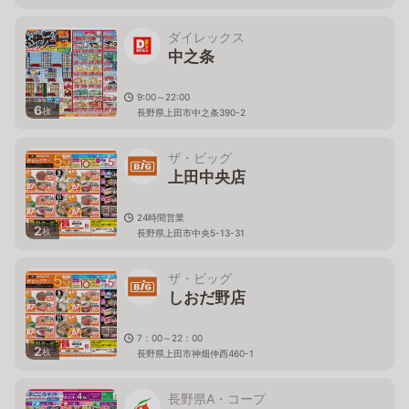
ダイレックス
中之条
9:00～22:00
6
枚
長野県上田市中之条390-2
ザ・ビッグ
上田中央店
24時間営業
2
枚
長野県上田市中央5-13-31
ザ・ビッグ
しおだ野店
7：00～22：00
2
枚
長野県上田市神畑仲西460-1
長野県A・コープ