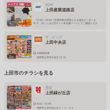
AOKI
上田産業道路店
10:00～20:00（営業時間が変更となる場合がございま
す。詳しくは公式サイト各店舗ページにてご確認くださ
7
枚
い。）
長野県上田市材木町2-10-1
ザ・ビッグ
上田中央店
24時間営業
2
枚
長野県上田市中央5-13-31
上田市のチラシを見る
原信
上田緑が丘店
9:00～22:00
2
枚
長野県上田市緑が丘１－１－３４