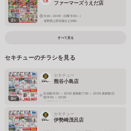
ファーマーズうえだ店
9:30～20:00（日曜 9:00～）
2
枚
長野県上田市国分上沖80
すべて見る
セキチューのチラシを見る
セキチュー
熊谷小島店
生活館:9:00 ～ 20:00 資材館:7:00 ～ 20:00 資材館(日
祝)9:00 ～ 20:00
9
枚
埼玉県熊谷市小島770
セキチュー
伊勢崎茂呂店