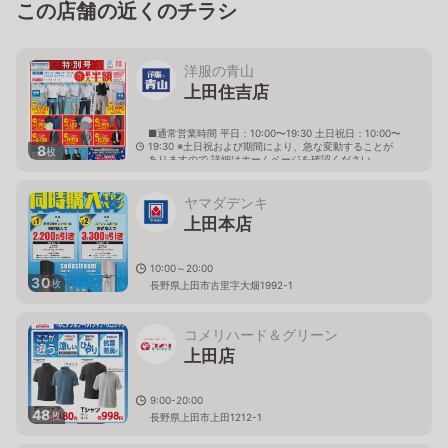
この店舗の近くのチラシ
洋服の青山
上田住吉店
■通常営業時間 平日：10:00〜19:30 土日祝日：10:00〜
19:30 ※土日祝および期間により、急な変動することが
8
枚
ありますので 詳細はホームページを確認ください
長野県上田市住吉82番地4
ヤマダデンキ
上田本店
10:00～20:00
30
枚
長野県上田市古里字大畑1992-1
コメリハード＆グリーン
上田店
9:00-20:00
48
枚
長野県上田市上田1212-1