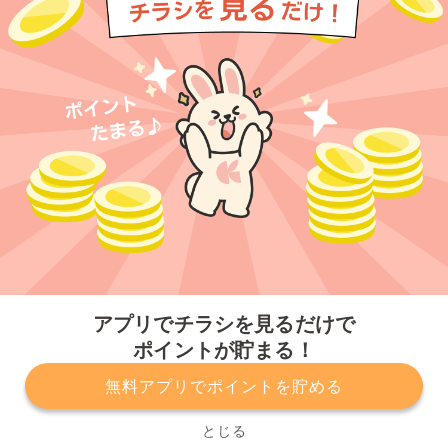
今すぐアプリをダウンロードする
アプリでチラシを見るだけで
ポイントが貯まる！
無料アプリでポイントを貯める
プライバシーポリシー
利用規約
運営会社
サービスに関してのお問い合わせ
チラシ掲載をお考えの方
とじる