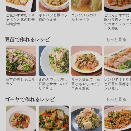
ご飯がすすむ！キ
キャベツと豚バラ
コンソメ味のロー
ごはんがすすむ
ャベツと豚の甘辛
肉のうま煮
ルキャベツ
豚バラ肉とキャ
味噌炒め
ツのオイスター
ース炒め
豆苗で作れるレシピ
もっと見る
豆苗の豚しゃぶサ
えのきでカサ増し
サッと炒めて 豆
レンジで！もや
ラダ
豆苗とササミのピ
苗ともやしのピリ
と豆苗の豚巻き
リ辛和え
辛みそ炒め
ンジ蒸し
ゴーヤで作れるレシピ
もっと見る