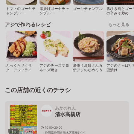
トマトのゴーヤチ
厚揚げゴーヤチャ
ゴーヤチャンプル
豚ひき肉とゴー
ャンプルー
ンプルー
の辛みそ炒め
アジで作れるレシピ
もっと見る
ふっくらサクサ
アジのチーズマヨ
豪快！漁師さん直
アジのさっぱり
ク アジフライ
ネーズ焼き
伝アジのなめろう
蛮漬け
この店舗の近くのチラシ
あかのれん
清水高橋店
10:00-20:00
1
枚
静岡県静岡市清水区高橋5-1-1