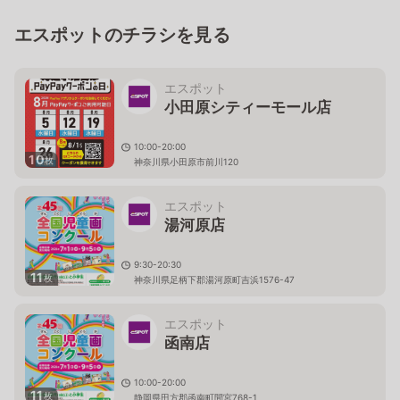
エスポットのチラシを見る
エスポット
小田原シティーモール店
10:00-20:00
10
枚
神奈川県小田原市前川120
エスポット
湯河原店
9:30-20:30
11
枚
神奈川県足柄下郡湯河原町吉浜1576-47
エスポット
函南店
10:00-20:00
11
枚
静岡県田方郡函南町間宮768-1