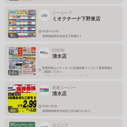
ユーコープ
ミオクチーナ下野東店
9:00〜21:00
6
枚
静岡県静岡市清水区下野東5-1
EDION
清水店
営業時間はエディオンの店舗情報ページにて最新情報を
ご確認ください。
50
枚
静岡県静岡市清水区永楽町14番50号
業務スーパー
清水店
9:30-19:30
5
枚
静岡県静岡市清水区江尻台町14-10-2
カインズ