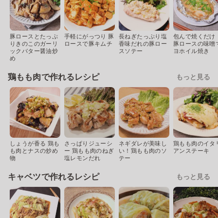
豚ロースとたっぷ
手軽にがっつり 豚
長ねぎたっぷり塩
包んで焼くだけ
りきのこのガーリ
ロースで豚キムチ
香味だれの豚ロー
豚ロースの味噌
ックバター醤油炒
スソテー
ヨホイル焼き
め
鶏もも肉で作れるレシピ
もっと見る
しょうが香る 鶏も
さっぱりジューシ
ネギダレが美味し
鶏もも肉のイタ
も肉とナスの炒め
ー 鶏もも肉のねぎ
い！鶏もも肉のソ
アンステーキ
物
塩レモンだれ
テー
キャベツで作れるレシピ
もっと見る