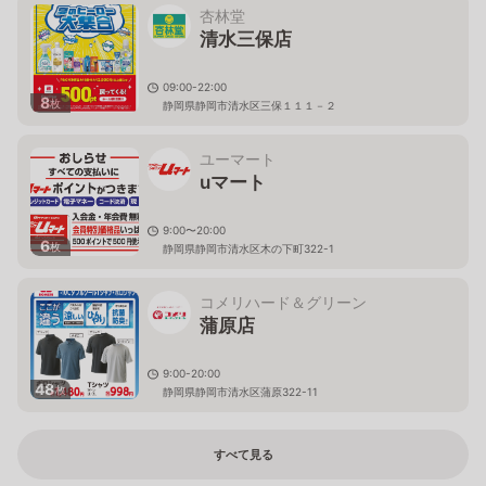
杏林堂
清水三保店
09:00-22:00
8
枚
静岡県静岡市清水区三保１１１－２
ユーマート
uマート
9:00〜20:00
6
枚
静岡県静岡市清水区木の下町322-1
コメリハード＆グリーン
蒲原店
9:00-20:00
48
枚
静岡県静岡市清水区蒲原322-11
すべて見る