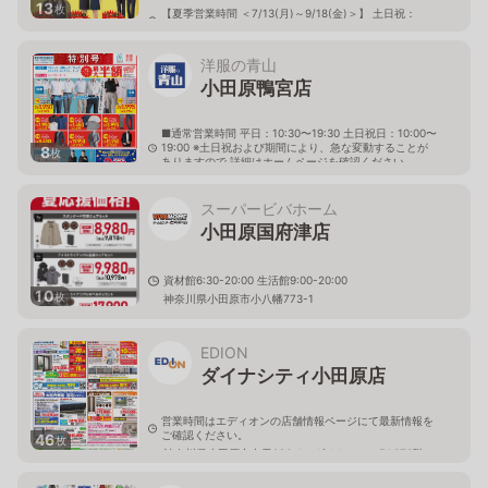
13
枚
【夏季営業時間 ＜7/13(月)～9/18(金)＞】 土日祝：
10:00-20:00 (祝日：7/20、8/11) 平日：10:30-19:30
神奈川県小田原市前川120 フレスポ小田原シティーモー
ル 南館 A-1-b
洋服の青山
小田原鴨宮店
■通常営業時間 平日：10:30〜19:30 土日祝日：10:00〜
19:00 ※土日祝および期間により、急な変動することが
8
枚
ありますので 詳細はホームページを確認ください
神奈川県小田原市前川198番1
スーパービバホーム
小田原国府津店
資材館6:30-20:00 生活館9:00-20:00
10
枚
神奈川県小田原市小八幡773-1
EDION
ダイナシティ小田原店
営業時間はエディオンの店舗情報ページにて最新情報を
ご確認ください。
46
枚
神奈川県小田原市中里296-1 ダイナシティEAST3階