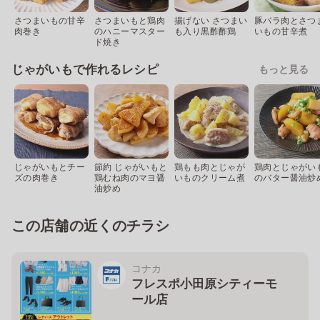
さつまいもの甘辛
さつまいもと鶏肉
揚げない さつまい
豚バラ肉とさつ
肉巻き
のハニーマスター
も入り黒酢酢鶏
いもの甘辛煮
ド焼き
じゃがいもで作れるレシピ
もっと見る
じゃがいもとチー
節約 じゃがいもと
鶏もも肉とじゃが
鶏肉とじゃがい
ズの肉巻き
鶏むね肉のマヨ醤
いものクリーム煮
のバター醤油炒
油炒め
この店舗の近くのチラシ
コナカ
フレスポ小田原シティーモ
ール店