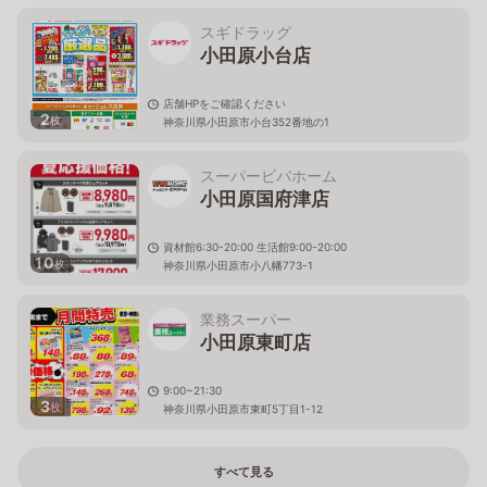
スギドラッグ
小田原小台店
店舗HPをご確認ください
2
枚
神奈川県小田原市小台352番地の1
スーパービバホーム
小田原国府津店
資材館6:30-20:00 生活館9:00-20:00
10
枚
神奈川県小田原市小八幡773-1
業務スーパー
小田原東町店
9:00~21:30
3
枚
神奈川県小田原市東町5丁目1-12
すべて見る