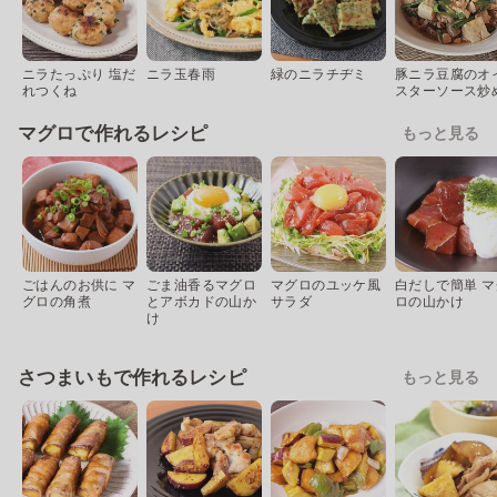
ニラたっぷり 塩だ
ニラ玉春雨
緑のニラチヂミ
豚ニラ豆腐のオ
れつくね
スターソース炒
マグロで作れるレシピ
もっと見る
ごはんのお供に マ
ごま油香るマグロ
マグロのユッケ風
白だしで簡単 マ
グロの角煮
とアボカドの山か
サラダ
ロの山かけ
け
さつまいもで作れるレシピ
もっと見る