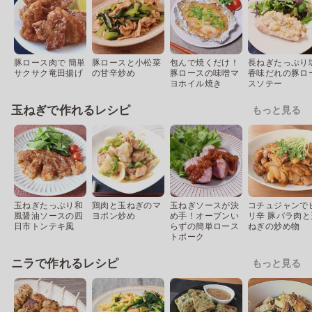
豚ロース肉で 簡単
豚ロースと小松菜
包んで焼くだけ！
長ねぎたっぷり
サクサク竜田揚げ
の甘辛炒め
豚ロースの味噌マ
香味だれの豚ロ
ヨホイル焼き
スソテー
玉ねぎで作れるレシピ
もっと見る
玉ねぎたっぷり和
鶏肉と玉ねぎのマ
玉ねぎソースが決
コチュジャンで
風醤油ソースの四
ヨポン炒め
め手！オーブンい
リ辛 豚バラ肉と
日市トンテキ風
らずの簡単ロース
ねぎの炒め物
トポーク
ニラで作れるレシピ
もっと見る