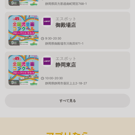
9
枚
静岡県田方郡函南町間宮768-1
エスポット
御殿場店
9:30-20:30
9
枚
静岡県御殿場市川島田971-1
エスポット
静岡東店
10:00-20:30
9
枚
静岡県静岡市葵区上土2-18-27
すべて見る