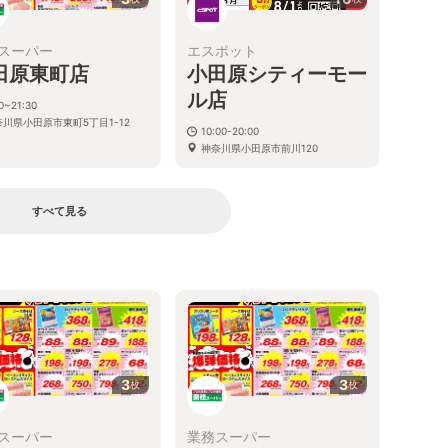
スーパー
エスポット
田原東町店
小田原シティーモー
ル店
0~21:30
奈川県小田原市東町5丁目1-12
10:00-20:00
神奈川県小田原市前川120
すべて見る
る
3
3
枚
枚
スーパー
業務スーパー