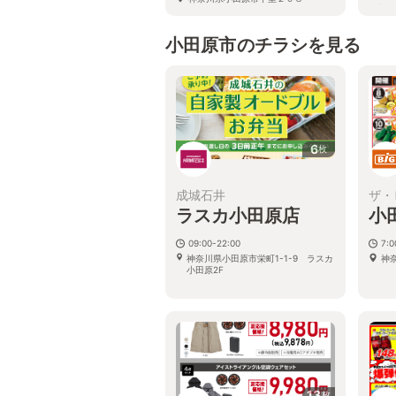
い
神奈
シテ
小田原市のチラシを見る
6
枚
成城石井
ザ・
ラスカ小田原店
小
09:00-22:00
7:
神奈川県小田原市栄町1-1-9 ラスカ
神奈
小田原2F
13
枚