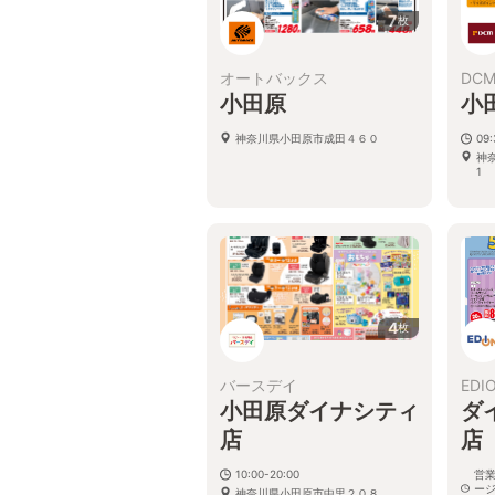
7
枚
オートバックス
DC
小田原
小
神奈川県小田原市成田４６０
09
神
1
4
枚
バースデイ
EDI
小田原ダイナシティ
ダ
店
店
10:00-20:00
営
ー
神奈川県小田原市中里２０８