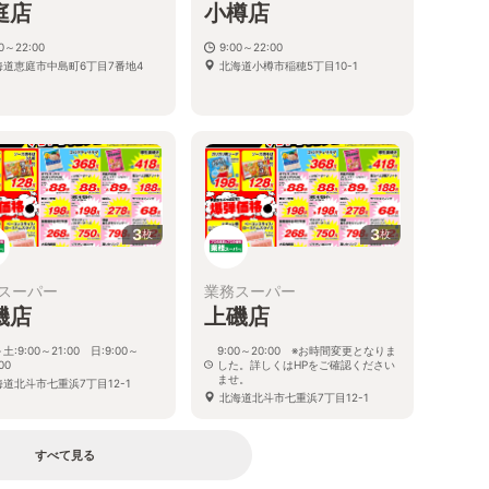
庭店
小樽店
00～22:00
9:00～22:00
海道恵庭市中島町6丁目7番地4
北海道小樽市稲穂5丁目10-1
3
3
枚
枚
スーパー
業務スーパー
磯店
上磯店
土:9:00～21:00 日:9:00～
9:00～20:00 ※お時間変更となりま
00
した。詳しくはHPをご確認ください
ませ。
海道北斗市七重浜7丁目12-1
北海道北斗市七重浜7丁目12-1
すべて見る