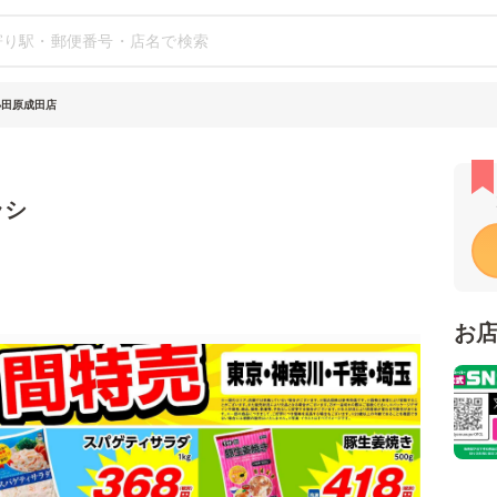
小田原成田店
ラシ
お