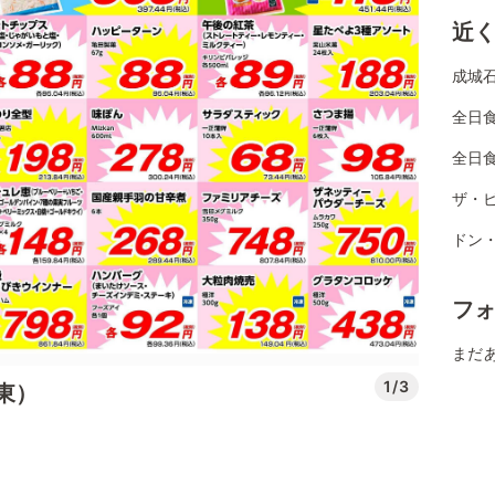
近
成城
全日
全日
ザ・
ドン
フ
まだ
1/3
東）