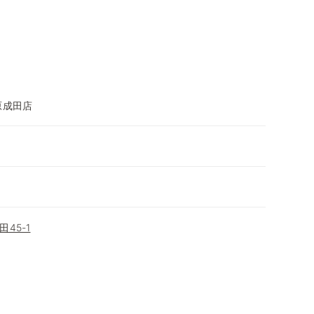
原成田店
45-1