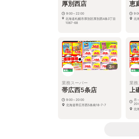
厚別西店
恵
9:00～22:00
9:
北海道札幌市厚別区厚別西4条3丁目
北
1067-68
3
枚
業務スーパー
業務
帯広西5条店
上
9:00～20:00
月～
20:
北海道帯広市西5条南18-7-7
北