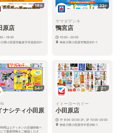
18
33
枚
枚
M
ヤマダデンキ
田原店
鴨宮店
:30～19:30
10:00～20:00
奈川県小田原市飯泉字丹花前501-
神奈川県小田原市鴨宮631-1
54
2
枚
枚
ON
イトーヨーカドー
イナシティ小田原
小田原店
1F 9:00-20:00 2F, 3F 10:00-20:00
神奈川県小田原市中里296-1
業時間はエディオンの店舗情報ペ
ジにて最新情報をご確認くださ