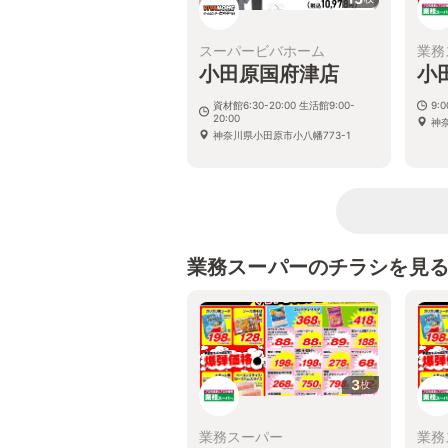
スーパービバホーム
業務
小田原国府津店
小
資材館6:30-20:00 生活館9:00-
9:0
20:00
神
神奈川県小田原市小八幡773-1
業務スーパーのチラシを見
3
枚
業務スーパー
業務