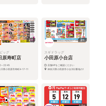
。
川県小田原市中里296-1 ダイナ
ィEAST3階
2
2
枚
枚
ビッグ
スギドラッグ
田原寿町店
小田原小台店
00～22:45
店舗HPをご確認ください
川県小田原市寿町4-17-11
神奈川県小田原市小台352番地の1
3
10
枚
枚