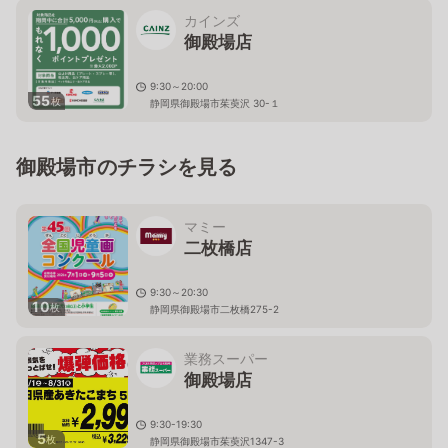
カインズ
御殿場店
9:30～20:00
55
枚
静岡県御殿場市茱萸沢 30-１
御殿場市のチラシを見る
マミー
二枚橋店
9:30～20:30
10
枚
静岡県御殿場市二枚橋275-2
業務スーパー
御殿場店
9:30-19:30
5
枚
静岡県御殿場市茱萸沢1347-3