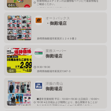
営業時間はエディオンの店舗情報ページにて最新情報を
ご確認ください。
44
枚
静岡県御殿場市川島田885-2
オートバックス
・御殿場店
5
枚
静岡県御殿場市茱萸沢１２４９番２
業務スーパー
御殿場店
9:30-19:30
5
枚
静岡県御殿場市茱萸沢1347-3
洋服の青山
御殿場店
■通常営業時間 平日：10:00〜19:30 土日祝日：10:00〜
19:30 ※土日祝および期間により、急な変動することが
8
枚
ありますので 詳細はホームページを確認ください
静岡県御殿場市萩原829番地1