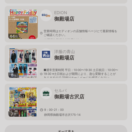
EDION
御殿場店
営業時間はエディオンの店舗情報ページにて最新情報を
ご確認ください。
44
枚
静岡県御殿場市川島田885-2
洋服の青山
御殿場店
■通常営業時間 平日：10:00〜19:30 土日祝日：10:00〜
19:30 ※土日祝および期間により、急な変動することが
8
枚
ありますので 詳細はホームページを確認ください
静岡県御殿場市萩原829番地1
セルバ
御殿場古沢店
9：00-21：00
7
枚
静岡県御殿場市古沢175-14
すべて見る