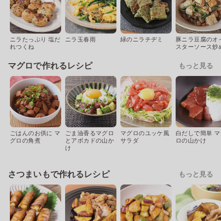
ニラたっぷり 塩だ
ニラ玉春雨
緑のニラチヂミ
豚ニラ豆腐のオ
れつくね
スターソース炒
マグロで作れるレシピ
もっと見る
ごはんのお供に マ
ごま油香るマグロ
マグロのユッケ風
白だしで簡単 マ
グロの角煮
とアボカドの山か
サラダ
ロの山かけ
け
さつまいもで作れるレシピ
もっと見る