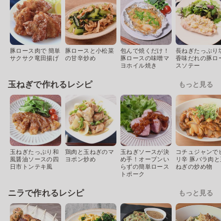
豚ロース肉で 簡単
豚ロースと小松菜
包んで焼くだけ！
長ねぎたっぷり
サクサク竜田揚げ
の甘辛炒め
豚ロースの味噌マ
香味だれの豚ロ
ヨホイル焼き
スソテー
玉ねぎで作れるレシピ
もっと見る
玉ねぎたっぷり和
鶏肉と玉ねぎのマ
玉ねぎソースが決
コチュジャンで
風醤油ソースの四
ヨポン炒め
め手！オーブンい
リ辛 豚バラ肉と
日市トンテキ風
らずの簡単ロース
ねぎの炒め物
トポーク
ニラで作れるレシピ
もっと見る