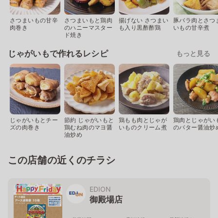
さつまいもの甘辛
さつまいもと鶏肉
揚げない さつまい
豚バラ肉とさつ
肉巻き
のハニーマスター
も入り黒酢酢鶏
いもの甘辛煮
ド焼き
じゃがいもで作れるレシピ
もっと見る
じゃがいもとチー
節約 じゃがいもと
鶏もも肉とじゃが
鶏肉とじゃがい
ズの肉巻き
鶏むね肉のマヨ醤
いものクリーム煮
のバター醤油炒
油炒め
この店舗の近くのチラシ
EDION
御殿場店