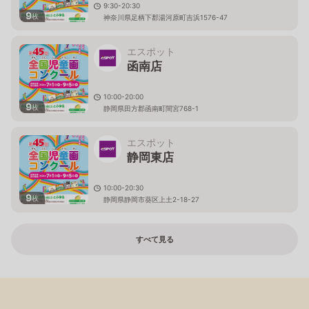
9:30-20:30
9
枚
神奈川県足柄下郡湯河原町吉浜1576-47
エスポット
函南店
10:00-20:00
9
枚
静岡県田方郡函南町間宮768-1
エスポット
静岡東店
10:00-20:30
9
枚
静岡県静岡市葵区上土2-18-27
すべて見る