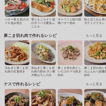
バター香る 鮭のホ
香りもごちそう 鮭
キャベツと鮭の味
鮭とほうれん草
イル包み焼き
のガリバタ醤油ム
噌バター炒め
ポテトグラタン
ニエル
豚こま切れ肉で作れるレシピ
もっと見る
玉ねぎと豚こま切
長ねぎと豚こま切
豚こま切れ肉とし
豚こま切れ肉と
れ肉の生姜焼き
れ肉の炒め ポン酢
いたけのマヨ焼き
のふんわり甜麺
大根おろしのせ
炒め
炒め
ナスで作れるレシピ
もっと見る