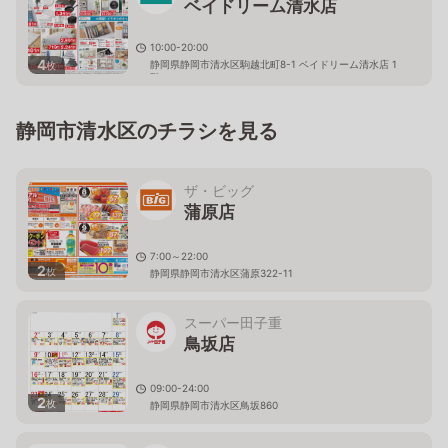
ベイドリーム清水店
10:00-20:00
4
静岡県静岡市清水区駒越北町8-1 ベイドリーム清水店 1
枚
階
静岡市清水区のチラシを見る
ザ・ビッグ
蒲原店
7:00～22:00
2
枚
静岡県静岡市清水区蒲原322-11
スーパー田子重
鳥坂店
09:00-24:00
2
枚
静岡県静岡市清水区鳥坂860