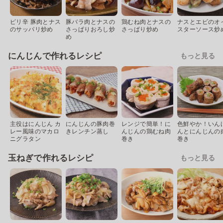
ピリ辛 豚肉とナス
豚バラ肉とナスの
鶏むね肉とナスの
ナスとエビのオ
のサッパリ炒め
さっぱりおろし炒
さっぱり炒め
スターソース炒
め
にんじんで作れるレシピ
もっと見る
主役はにんじん カ
にんじんの豚肉巻
レンジで簡単！に
色鮮やか！いん
レー風味のマカロ
きレンチン蒸し
んじんの鶏むね肉
んとにんじんの
ニグラタン
巻き
巻き
玉ねぎで作れるレシピ
もっと見る