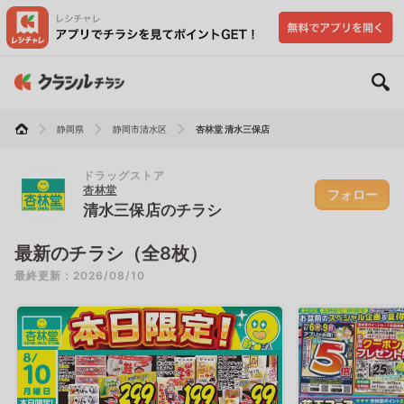
静岡県
静岡市清水区
杏林堂 清水三保店
ドラッグストア
杏林堂
フォロー
清水三保店のチラシ
最新のチラシ（全8枚）
最終更新：2026/08/10