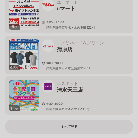
ユーマート
uマート
9:00〜20:00
6
枚
静岡県静岡市清水区木の下町322-1
コメリハード＆グリーン
蒲原店
9:00-20:00
47
枚
静岡県静岡市清水区蒲原322-11
エスポット
清水天王店
9:30-20:30
11
枚
静岡県静岡市清水区天王2番1号
すべて見る