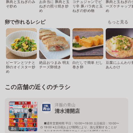
豚肉と玉ねぎのみ
お弁当に 豚肉と玉
コチュジャンでピ
豚肉と玉ねぎの
そ炒め
ねぎの照り焼き炒
リ辛 豚バラ肉と玉
ーズケチャップ
め
ねぎの炒め物
め
卵で作れるレシピ
もっと見る
ピーマンとツナと
絶品おつまみ 明太
白だしで簡単 だし
豆腐にふんわり
卵のオイスター炒
チーズ卵焼き
巻き卵
あんかけ
め
この店舗の近くのチラシ
洋服の青山
清水清開店
■通常営業時間 平日：10:00〜19:00 土日祝日：10:00〜
19:00 ※土日祝および期間により、急な変動することが
8
枚
ありますので 詳細はホームページを確認ください