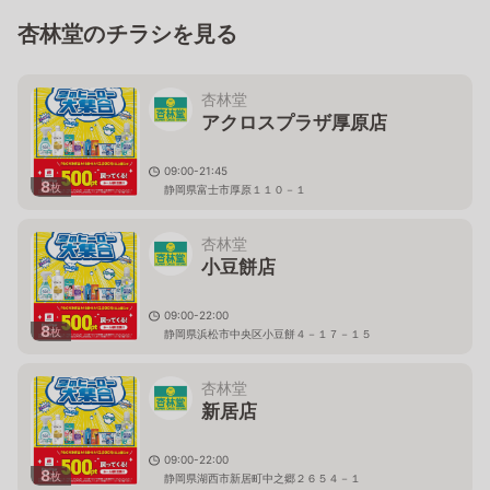
杏林堂のチラシを見る
杏林堂
アクロスプラザ厚原店
09:00-21:45
8
枚
静岡県富士市厚原１１０－１
杏林堂
小豆餅店
09:00-22:00
8
枚
静岡県浜松市中央区小豆餅４－１７－１５
杏林堂
新居店
09:00-22:00
8
枚
静岡県湖西市新居町中之郷２６５４－１