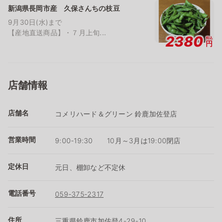
新潟県長岡市産 久保さんちの枝豆
9月30日(水)まで
【産地直送商品】・７月上旬...
2380
税込
円
店舗情報
店舗名
コメリハード＆グリーン 鈴鹿加佐登店
営業時間
9:00-19:30 10月～3月は19:00閉店
定休日
元日、棚卸など不定休
電話番号
059-375-2317
住所
三重県鈴鹿市加佐登4-29-10