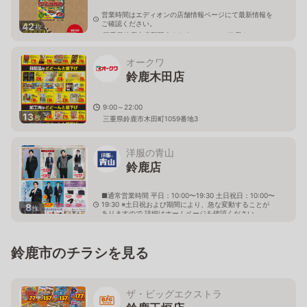
営業時間はエディオンの店舗情報ページにて最新情報を
ご確認ください。
42
枚
三重県鈴鹿市庄野羽山4-1-2イオンモ-ル鈴鹿ウエスト
2F
オークワ
鈴鹿木田店
9:00～22:00
13
枚
三重県鈴鹿市木田町1059番地3
洋服の青山
鈴鹿店
■通常営業時間 平日：10:00〜19:30 土日祝日：10:00〜
19:30 ※土日祝および期間により、急な変動することが
8
枚
ありますので 詳細はホームページを確認ください
三重県鈴鹿市算所五丁目26番4号
鈴鹿市のチラシを見る
ザ・ビッグエクストラ