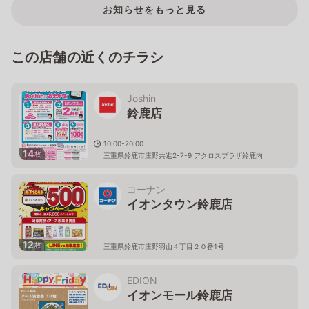
お知らせをもっと見る
この店舗の近くのチラシ
Joshin
鈴鹿店
10:00-20:00
14
枚
三重県鈴鹿市庄野共進2-7-9 アクロスプラザ鈴鹿内
コーナン
イオンタウン鈴鹿店
12
枚
三重県鈴鹿市庄野羽山４丁目２０番1号
EDION
イオンモール鈴鹿店