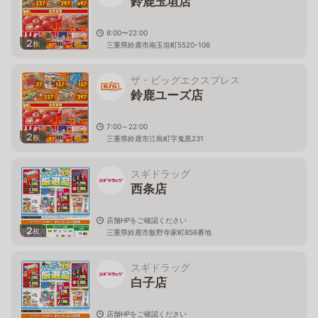
鈴鹿玉垣店
8:00〜22:00
2
枚
三重県鈴鹿市南玉垣町5520-106
ザ・ビッグエクスプレス
鈴鹿ユーズ店
7:00～22:00
2
枚
三重県鈴鹿市江島町字鬼黒231
スギドラッグ
西条店
店舗HPをご確認ください
2
枚
三重県鈴鹿市飯野寺家町856番地
スギドラッグ
白子店
店舗HPをご確認ください