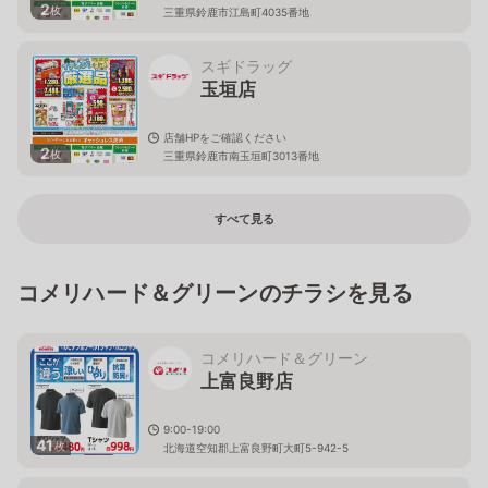
2
枚
三重県鈴鹿市江島町4035番地
スギドラッグ
玉垣店
店舗HPをご確認ください
2
枚
三重県鈴鹿市南玉垣町3013番地
すべて見る
コメリハード＆グリーンのチラシを見る
コメリハード＆グリーン
上富良野店
9:00-19:00
41
枚
北海道空知郡上富良野町大町5-942-5