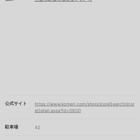
公式サイト
https://www.komeri.com/shop/storeSearch/stor
eDetail.aspx?id=0800
駐車場
42