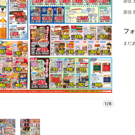
原信 
原信 
フ
まだ
1/6