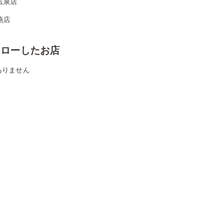
五泉店
燕店
ォローしたお店
ありません