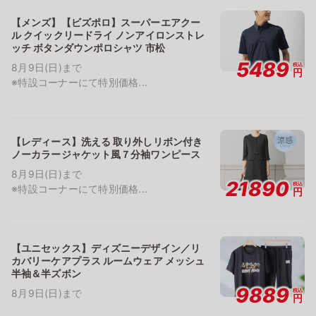
【メンズ】【ビズポロ】スーパーエアクー
ル クイックリードライ ノンアイロンストレ
ッチ ボタンダウンポロシャツ 市松
5489
税込
8月9日(日)まで
円
※特設コーナーにて特別価格...
【レディース】洗える 取り外しリボン付き
ノーカラージャケット風７分袖ワンピース
8月9日(日)まで
21890
税込
※特設コーナーにて特別価格...
円
【ユニセックス】ディズニーデザイン／リ
カバリーケアプラス ルームウェア メッシュ
半袖＆半ズボン
9889
税込
8月9日(日)まで
円