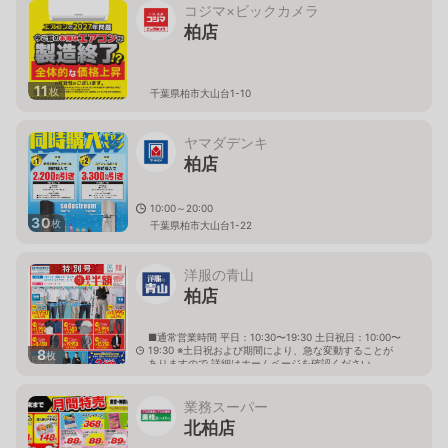
コジマ×ビックカメラ
柏店
11
枚
千葉県柏市大山台1-10
ヤマダデンキ
柏店
10:00～20:00
30
枚
千葉県柏市大山台1-22
洋服の青山
柏店
■通常営業時間 平日：10:30〜19:30 土日祝日：10:00〜
19:30 ※土日祝および期間により、急な変動することが
8
枚
ありますので 詳細はホームページを確認ください
千葉県柏市十余二276番44
業務スーパー
北柏店