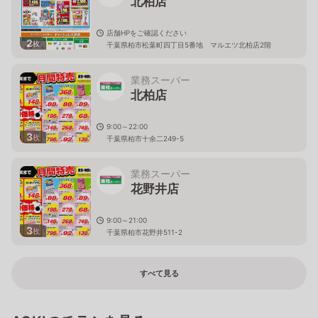
北柏店
店舗HPをご確認ください
2
枚
千葉県柏市松葉町四丁目5番地 マルエツ北柏店2階
業務スーパー
北柏店
9:00～22:00
3
枚
千葉県柏市十余二249-5
業務スーパー
花野井店
9:00～21:00
3
枚
千葉県柏市花野井511-2
すべて見る