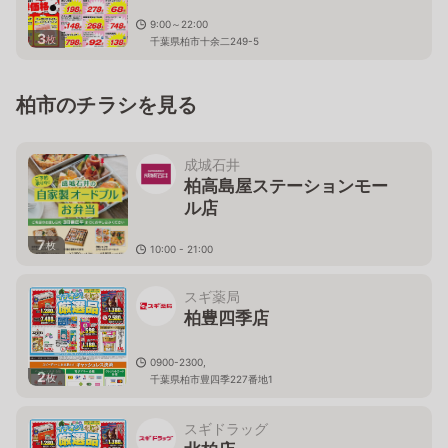
9:00～22:00
3
枚
千葉県柏市十余二249-5
柏市のチラシを見る
成城石井
柏高島屋ステーションモー
ル店
7
枚
10:00 - 21:00
千葉県柏市末広町1－1 柏高島屋ステーションモール Ｓ
館専門店2F
スギ薬局
柏豊四季店
0900-2300,
2
枚
千葉県柏市豊四季227番地1
スギドラッグ