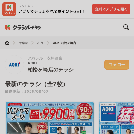
千葉県
柏市
AOKI 柏松ヶ崎店
アパレル・衣料品店
AOKI
フォロー
柏松ヶ崎店のチラシ
最新のチラシ（全7枚）
最終更新：2026/08/07