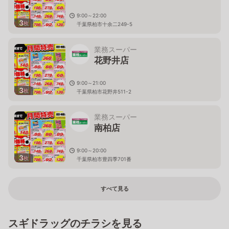
9:00～22:00
3
枚
千葉県柏市十余二249-5
業務スーパー
花野井店
9:00～21:00
3
枚
千葉県柏市花野井511-2
業務スーパー
南柏店
9:00～20:00
3
枚
千葉県柏市豊四季701番
すべて見る
スギドラッグのチラシを見る