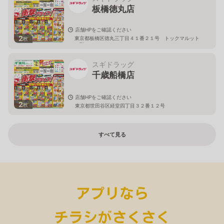
板橋徳丸店
店舗HPをご確認ください
2
東京都板橋区徳丸三丁目４１番２１号 トックマルット
枚
１階
スギドラッグ
千歳船橋店
店舗HPをご確認ください
2
枚
東京都世田谷区経堂四丁目３２番１２号
すべて見る