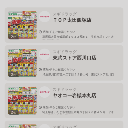
スギドラッグ
ＴＯＰ太田飯塚店
店舗HPをご確認ください
2
群馬県太田市飯塚町１９３３番地１ 生鮮市場ＴＯＰ太
枚
田飯塚店１階
スギドラッグ
東武ストア西川口店
店舗HPをご確認ください
2
埼玉県川口市並木二丁目２２番１号 東武ストア西川口
枚
店２階
スギドラッグ
ヤオコー岩槻本丸店
店舗HPをご確認ください
2
埼玉県さいたま市岩槻区本丸３丁目２０番４５号 ヤオ
枚
コー岩槻本丸店２階
スギドラッグ