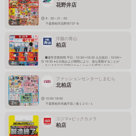
花野井店
9：30～21：00
2
枚
千葉県柏市花野井737-8
洋服の青山
柏店
■通常営業時間 平日：10:30〜19:30 土日祝日：10:00〜
19:30 ※土日祝および期間により、急な変動することが
8
枚
ありますので 詳細はホームページを確認ください
千葉県柏市十余二276番44
ファッションセンターしまむら
北柏店
10:00-19:00
2
枚
千葉県柏市布施字宿ノ後１２０−１
コジマ×ビックカメラ
柏店