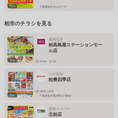
11
枚
千葉県柏市大山台1-10
柏市のチラシを見る
成城石井
柏高島屋ステーションモー
ル店
7
枚
10:00 - 21:00
千葉県柏市末広町1－1 柏高島屋ステーションモール Ｓ
館専門店2F
スギ薬局
柏豊四季店
0900-2300,
2
枚
千葉県柏市豊四季227番地1
業務スーパー
北柏店