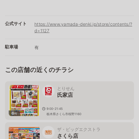
公式サイト
https://www.yamada-denki.jp/store/contents/?
d=1127
駐車場
有
この店舗の近くのチラシ
とりせん
氏家店
9:00-21:45
6
枚
栃木県さくら市桜野1160
ザ・ビッグエクストラ
さくら店