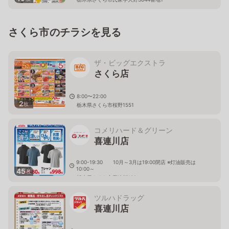
さくら市のチラシを見る
ザ・ビッグエクストラ
さくら店
8:00〜22:00
2
枚
栃木県さくら市桜野1551
コメリハード＆グリーン
喜連川店
9:00-19:30 10月～3月は19:00閉店 ※灯油販売は
10:00～
45
枚
栃木県さくら市喜連川122
ツルハドラッグ
喜連川店