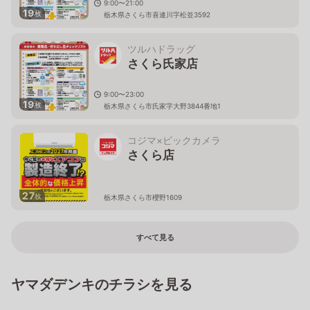
9:00〜21:00
19
枚
栃木県さくら市喜連川字松並3592
ツルハドラッグ
さくら氏家店
9:00〜23:00
19
枚
栃木県さくら市氏家字大野3844番地1
コジマ×ビックカメラ
さくら店
27
枚
栃木県さくら市櫻野1609
すべて見る
ヤマダデンキのチラシを見る