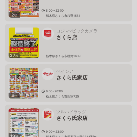
8:00〜22:00
2
枚
栃木県さくら市桜野1551
コジマ×ビックカメラ
さくら店
27
枚
栃木県さくら市櫻野1609
ベイシア
さくら氏家店
9:00~20:00
4
枚
栃木県さくら市氏家725
ツルハドラッグ
さくら氏家店
9:00〜23:00
19
枚
栃木県さくら市氏家字大野3844番地1