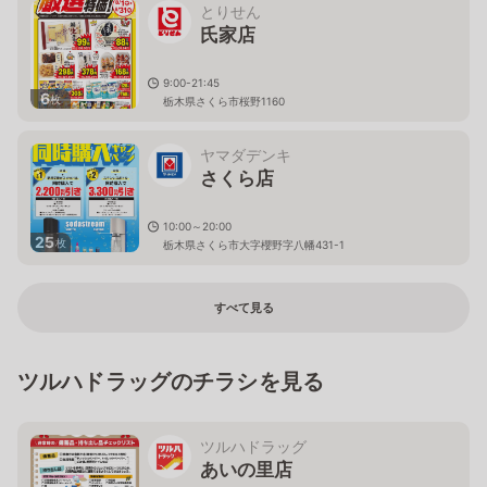
とりせん
氏家店
9:00-21:45
6
枚
栃木県さくら市桜野1160
ヤマダデンキ
さくら店
10:00～20:00
25
枚
栃木県さくら市大字櫻野字八幡431-1
すべて見る
ツルハドラッグのチラシを見る
ツルハドラッグ
あいの里店