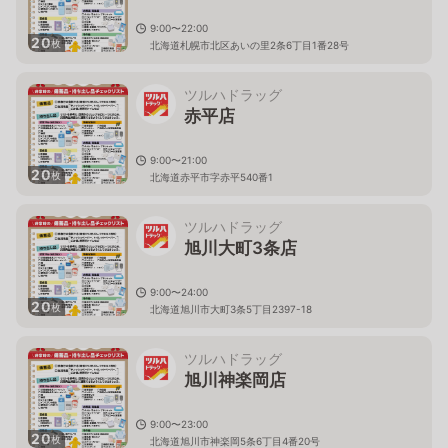
9:00〜22:00
20
枚
北海道札幌市北区あいの里2条6丁目1番28号
ツルハドラッグ
赤平店
9:00〜21:00
20
枚
北海道赤平市字赤平540番1
ツルハドラッグ
旭川大町3条店
9:00〜24:00
20
枚
北海道旭川市大町3条5丁目2397-18
ツルハドラッグ
旭川神楽岡店
9:00〜23:00
20
枚
北海道旭川市神楽岡5条6丁目4番20号