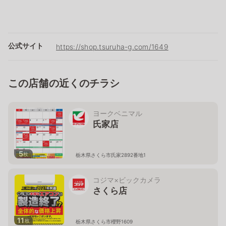
公式サイト
https://shop.tsuruha-g.com/1649
この店舗の近くのチラシ
ヨークベニマル
氏家店
5
枚
栃木県さくら市氏家2892番地1
コジマ×ビックカメラ
さくら店
11
枚
栃木県さくら市櫻野1609