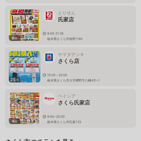
とりせん
氏家店
9:00-21:45
6
枚
栃木県さくら市桜野1160
ヤマダデンキ
さくら店
10:00～20:00
25
枚
栃木県さくら市大字櫻野字八幡431-1
ベイシア
さくら氏家店
9:00~20:00
4
枚
栃木県さくら市氏家725