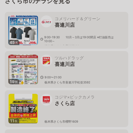
さくら市のチラシを見る
コメリハード＆グリーン
喜連川店
9:00-19:30 10月～3月は19:00閉店 ※灯油販売は
10:00～
45
枚
栃木県さくら市喜連川122
ツルハドラッグ
喜連川店
9:00〜21:00
19
枚
栃木県さくら市喜連川字松並3592
コジマ×ビックカメラ
さくら店
11
枚
栃木県さくら市櫻野1609