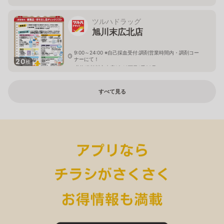
ツルハドラッグ
旭川末広北店
9:00～24:00 ※自己採血受付:調剤営業時間内・調剤コー
ナーにて！
20
枚
北海道旭川市末広1条10丁目1番20号
すべて見る