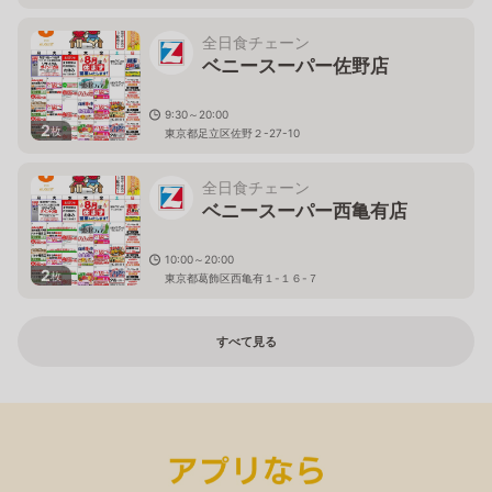
全日食チェーン
ベニースーパー佐野店
9:30～20:00
2
枚
東京都足立区佐野２-27-10
全日食チェーン
ベニースーパー西亀有店
10:00～20:00
2
枚
東京都葛飾区西亀有１-１６-７
すべて見る