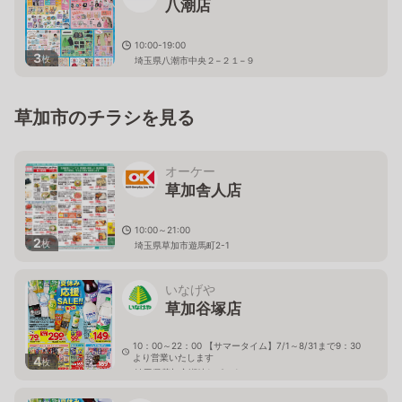
八潮店
10:00-19:00
3
枚
埼玉県八潮市中央２−２１−９
草加市のチラシを見る
オーケー
草加舎人店
10:00～21:00
2
枚
埼玉県草加市遊馬町2-1
いなげや
草加谷塚店
10：00～22：00 【サマータイム】7/1～8/31まで9：30
より営業いたします
4
枚
埼玉県草加市瀬崎1－9－1