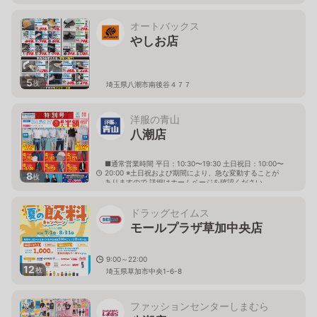
オートバックス
やしお店
5
枚
埼玉県八潮市南後谷４７７
洋服の青山
八潮店
■通常営業時間 平日：10:30〜19:30 土日祝日：10:00〜
20:00 ※土日祝および期間により、急な変動することが
8
枚
ありますので 詳細はホームページを確認ください
埼玉県八潮市緑町五丁目29番23
ドラッグセイムス
モールプラザ草加中央店
9:00～22:00
12
枚
埼玉県草加市中央1-6-8
ファッションセンターしまむら