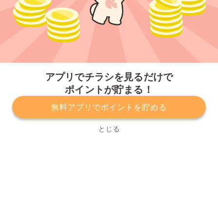
今すぐアプリをダウンロードする
アプリでチラシを見るだけで
ポイントが貯まる！
無料アプリでポイントを貯める
プライバシーポリシー
利用規約
運営会社
サービスに関してのお問い合わせ
チラシ掲載をお考えの方
とじる
Copyright© Kurashiru, Inc. All Rights Reserved.