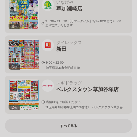
いなげや
草加瀬崎店
9：30～21：30 【サマータイム】7/1～8/31まで9：00
より営業いたします
4
枚
埼玉県草加市瀬崎2－5－22
ダイレックス
新田
9:00～22:00
6
枚
埼玉県草加市金明町1119
スギドラッグ
ベルクスタウン草加谷塚店
店舗HPをご確認ください
2
埼玉県草加市谷塚上町271番地1 ベルクスタウン草加谷
枚
塚 内
すべて見る