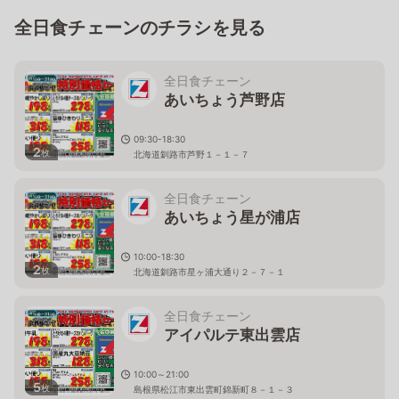
全日食チェーンのチラシを見る
全日食チェーン
あいちょう芦野店
09:30-18:30
2
枚
北海道釧路市芦野１－１－７
全日食チェーン
あいちょう星が浦店
10:00-18:30
2
枚
北海道釧路市星ヶ浦大通り２－７－１
全日食チェーン
アイパルテ東出雲店
10:00～21:00
5
枚
島根県松江市東出雲町錦新町８－１－３