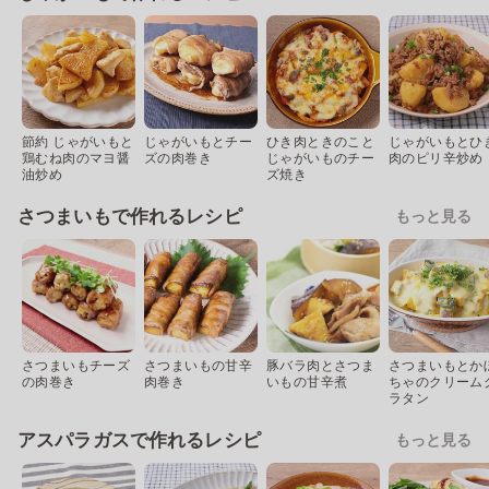
節約 じゃがいもと
じゃがいもとチー
ひき肉ときのこと
じゃがいもとひ
鶏むね肉のマヨ醤
ズの肉巻き
じゃがいものチー
肉のピリ辛炒め
油炒め
ズ焼き
さつまいもで作れるレシピ
もっと見る
さつまいもチーズ
さつまいもの甘辛
豚バラ肉とさつま
さつまいもとか
の肉巻き
肉巻き
いもの甘辛煮
ちゃのクリーム
ラタン
アスパラガスで作れるレシピ
もっと見る