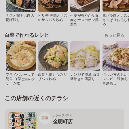
ナスと鶏もも肉の
ピリ辛 豚肉とナス
生姜が爽やかな豚
豚バラ肉とナス
揚げ浸し
のサッパリ炒め
肉とナスのポン酢
さっぱりおろし
炒め
め
白菜で作れるレシピ
もっと見る
フライパン一つで
白菜と鶏もものガ
レンジで簡単 白菜
忙しい方のお助
簡単 白菜と鮭のク
リバタ炒め
豚巻きの酒蒸し
レシピ！鶏胸肉
リーム煮
白菜蒸し
この店舗の近くのチラシ
バースデイ
金明町店