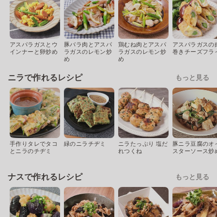
アスパラガスとウ
豚バラ肉とアスパ
鶏むね肉とアスパ
アスパラガスの
インナーと卵炒め
ラガスのレモン炒
ラガスのレモン炒
巻きチーズフラ
め
め
ニラで作れるレシピ
もっと見る
手作りタレでタコ
緑のニラチヂミ
ニラたっぷり 塩だ
豚ニラ豆腐のオ
とニラのチヂミ
れつくね
スターソース炒
ナスで作れるレシピ
もっと見る