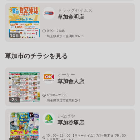
ドラッグセイムス
草加金明店
9:00～21:45
10
枚
埼玉県草加市金明町337-1
草加市のチラシを見る
オーケー
草加舎人店
10:00～21:00
2
枚
埼玉県草加市遊馬町2-1
いなげや
草加谷塚店
10：00～22：00 【サマータイム】7/1～8/31まで9：30
より営業いたします