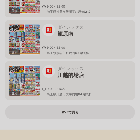
9:00～22:00
6
枚
埼玉県熊谷市新堀字北原962-2
ダイレックス
籠原南
9:00～22:00
6
枚
埼玉県熊谷市拾六間603番地4
ダイレックス
川越的場店
9:00～21:45
6
枚
埼玉県川越市大字的場840番地1
すべて見る