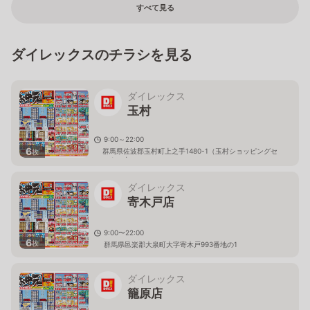
すべて見る
ダイレックスのチラシを見る
ダイレックス
玉村
9:00～22:00
6
群馬県佐波郡玉村町上之手1480-1（玉村ショッピングセ
枚
ンター内）
ダイレックス
寄木戸店
9:00〜22:00
6
枚
群馬県邑楽郡大泉町大字寄木戸993番地の1
ダイレックス
籠原店