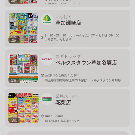
4
枚
埼玉県草加市瀬崎1－9－1
いなげや
草加瀬崎店
9：30～21：30 【サマータイム】7/1～8/31まで9：00
より営業いたします
4
枚
埼玉県草加市瀬崎2－5－22
スギドラッグ
ベルクスタウン草加谷塚店
店舗HPをご確認ください
2
埼玉県草加市谷塚上町271番地1 ベルクスタウン草加谷
枚
塚 内
業務スーパー
花栗店
9:00～20:00
3
枚
埼玉県草加市花栗1-18-2