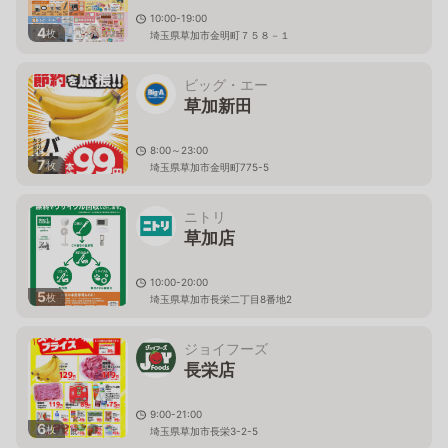
10:00-19:00
4
枚
埼玉県草加市金明町７５８－１
ビッグ・エー
草加新田
8:00～23:00
7
枚
埼玉県草加市金明町775-5
ニトリ
草加店
10:00-20:00
5
枚
埼玉県草加市長栄二丁目8番地2
ジョイフーズ
長栄店
9:00-21:00
6
枚
埼玉県草加市長栄3-2-5