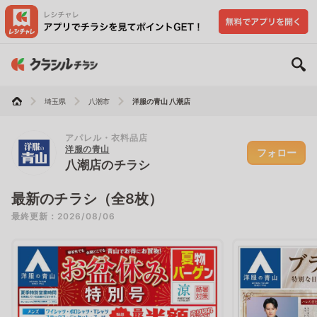
埼玉県
八潮市
洋服の青山 八潮店
アパレル・衣料品店
洋服の青山
フォロー
八潮店のチラシ
最新のチラシ（全8枚）
最終更新：2026/08/06