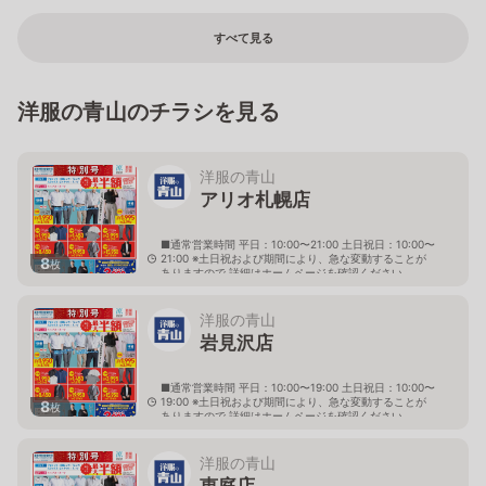
すべて見る
洋服の青山のチラシを見る
洋服の青山
アリオ札幌店
■通常営業時間 平日：10:00〜21:00 土日祝日：10:00〜
21:00 ※土日祝および期間により、急な変動することが
8
枚
ありますので 詳細はホームページを確認ください
北海道札幌市東区北七条東九丁目2番20号 アリオ札幌
３階
洋服の青山
岩見沢店
■通常営業時間 平日：10:00〜19:00 土日祝日：10:00〜
19:00 ※土日祝および期間により、急な変動することが
8
枚
ありますので 詳細はホームページを確認ください
北海道岩見沢市大和二条八丁目6番地
洋服の青山
恵庭店