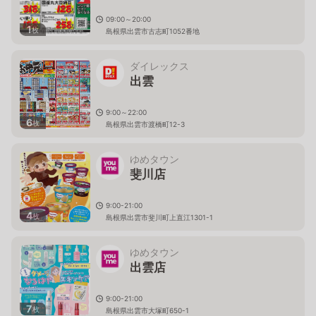
09:00～20:00
1
枚
島根県出雲市古志町1052番地
ダイレックス
出雲
9:00～22:00
6
枚
島根県出雲市渡橋町12-3
ゆめタウン
斐川店
9:00-21:00
4
枚
島根県出雲市斐川町上直江1301-1
ゆめタウン
出雲店
9:00-21:00
7
枚
島根県出雲市大塚町650-1