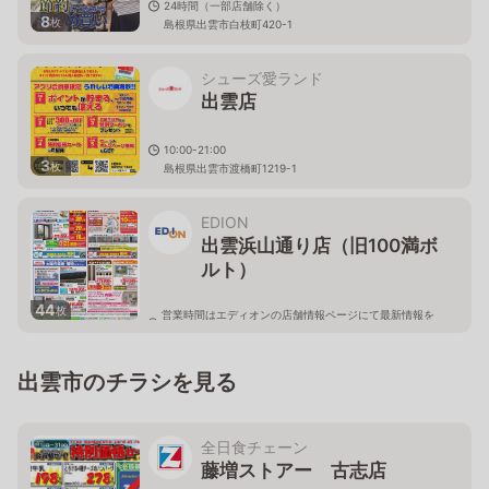
24時間（一部店舗除く）
8
枚
島根県出雲市白枝町420-1
シューズ愛ランド
出雲店
10:00-21:00
3
枚
島根県出雲市渡橋町1219-1
EDION
出雲浜山通り店（旧100満ボ
ルト）
44
枚
営業時間はエディオンの店舗情報ページにて最新情報を
ご確認ください。
島根県出雲市小山町468-4
出雲市のチラシを見る
全日食チェーン
藤増ストアー 古志店