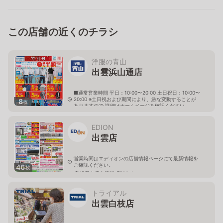
この店舗の近くのチラシ
洋服の青山
出雲浜山通店
■通常営業時間 平日：10:00〜20:00 土日祝日：10:00〜
20:00 ※土日祝および期間により、急な変動することが
8
枚
ありますので 詳細はホームページを確認ください
島根県出雲市渡橋町1047番地1
EDION
出雲店
営業時間はエディオンの店舗情報ページにて最新情報を
ご確認ください。
46
枚
島根県出雲市渡橋町796-1
トライアル
出雲白枝店