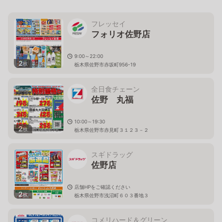
フレッセイ
フォリオ佐野店
9:00～22:00
2
枚
栃木県佐野市赤坂町956-19
全日食チェーン
佐野 丸福
10:00～19:30
2
枚
栃木県佐野市赤見町３１２３－２
スギドラッグ
佐野店
店舗HPをご確認ください
2
枚
栃木県佐野市浅沼町６０３番地３
コメリハード＆グリーン