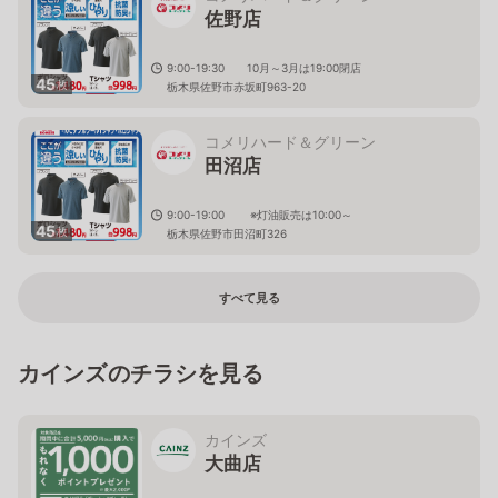
佐野店
9:00-19:30 10月～3月は19:00閉店
45
枚
栃木県佐野市赤坂町963-20
コメリハード＆グリーン
田沼店
9:00-19:00 ※灯油販売は10:00～
45
枚
栃木県佐野市田沼町326
すべて見る
カインズのチラシを見る
カインズ
大曲店