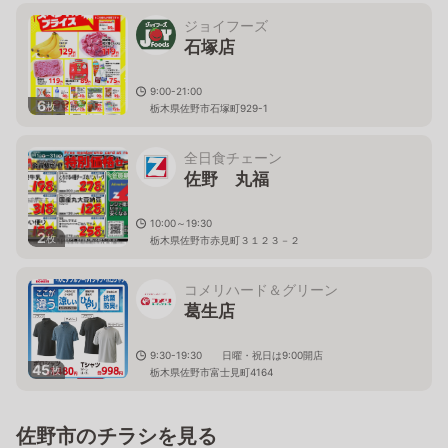
ジョイフーズ
石塚店
9:00-21:00
6
枚
栃木県佐野市石塚町929-1
全日食チェーン
佐野 丸福
10:00～19:30
2
枚
栃木県佐野市赤見町３１２３－２
コメリハード＆グリーン
葛生店
9:30-19:30 日曜・祝日は9:00開店
45
枚
栃木県佐野市富士見町4164
佐野市のチラシを見る