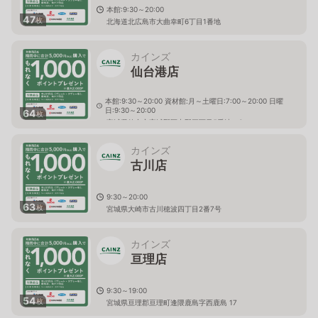
本館:9:30～20:00
47
枚
北海道北広島市大曲幸町6丁目1番地
カインズ
仙台港店
本館:9:30～20:00 資材館:月～土曜日:7:00～20:00 日曜
日:9:30～20:00
64
枚
宮城県仙台市宮城野区中野三丁目5番地の6
カインズ
古川店
9:30～20:00
63
枚
宮城県大崎市古川穂波四丁目2番7号
カインズ
亘理店
9:30～19:00
54
枚
宮城県亘理郡亘理町逢隈鹿島字西鹿島 17