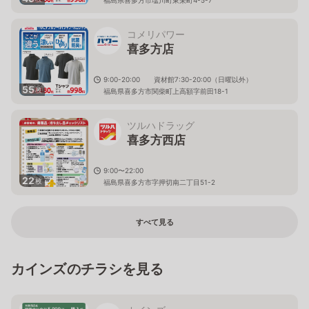
コメリパワー
喜多方店
9:00-20:00 資材館7:30-20:00（日曜以外）
55
枚
福島県喜多方市関柴町上高額字前田18-1
ツルハドラッグ
喜多方西店
9:00〜22:00
22
枚
福島県喜多方市字押切南二丁目51-2
すべて見る
カインズのチラシを見る