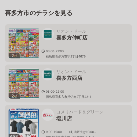
喜多方市のチラシを見る
リオン・ドール
喜多方仲町店
08:00-21:00
2
枚
福島県喜多方市字2丁目4676
リオン・ドール
喜多方西店
08:00-22:00
2
枚
福島県喜多方市押切南2丁目42-1
コメリハード＆グリーン
塩川店
9:00-19:00 ※灯油販売は10:00～
45
枚
福島県喜多方市塩川町東栄町4-5-7