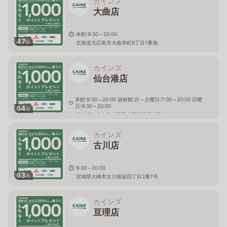
カインズ
大曲店
本館:9:30～20:00
47
枚
北海道北広島市大曲幸町6丁目1番地
カインズ
仙台港店
本館:9:30～20:00 資材館:月～土曜日:7:00～20:00 日曜
日:9:30～20:00
64
枚
宮城県仙台市宮城野区中野三丁目5番地の6
カインズ
古川店
9:30～20:00
63
枚
宮城県大崎市古川穂波四丁目2番7号
カインズ
亘理店