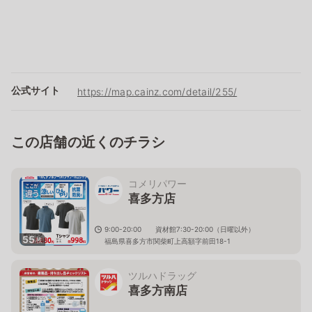
公式サイト
https://map.cainz.com/detail/255/
この店舗の近くのチラシ
コメリパワー
喜多方店
9:00-20:00 資材館7:30-20:00（日曜以外）
55
枚
福島県喜多方市関柴町上高額字前田18-1
ツルハドラッグ
喜多方南店