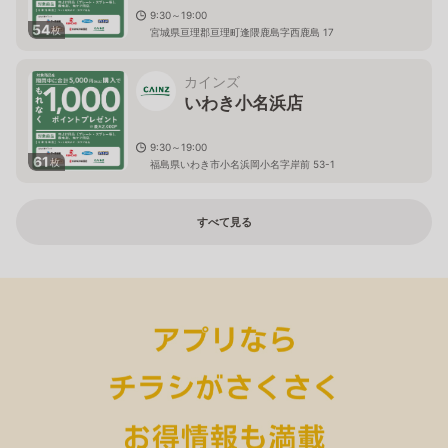
9:30～19:00
54
枚
宮城県亘理郡亘理町逢隈鹿島字西鹿島 17
カインズ
いわき小名浜店
9:30～19:00
61
枚
福島県いわき市小名浜岡小名字岸前 53-1
すべて見る