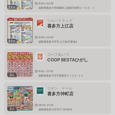
9:00〜22:00
22
枚
福島県喜多方市関柴町上高額字前田１７５０－７
ツルハドラッグ
喜多方上江店
9:00〜24:00
22
枚
福島県喜多方市字上江3647番地4
コープあいづ
COOP BESTAひがし
9:00～21:00
2
枚
福島県喜多方市字惣座宮２７００-１２
リオン・ドール
喜多方仲町店
08:00-21:00
2
枚
福島県喜多方市字2丁目4676