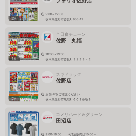
フォリオ佐野店
9:00～22:00
2
枚
栃木県佐野市赤坂町956-19
全日食チェーン
佐野 丸福
10:00～19:30
1
枚
栃木県佐野市赤見町３１２３－２
スギドラッグ
佐野店
店舗HPをご確認ください
2
枚
栃木県佐野市浅沼町６０３番地３
コメリハード＆グリーン
田沼店
9:00-19:00 ※灯油販売は10:00～