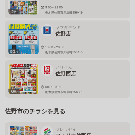
9:00～22:00
2
枚
栃木県佐野市赤坂町956-19
ヤマダデンキ
佐野店
10:00～20:00
30
枚
栃木県佐野市大橋町1054-5
とりせん
佐野西店
09:00-0:00
6
枚
栃木県佐野市堀米町2563-1
佐野市のチラシを見る
フレッセイ