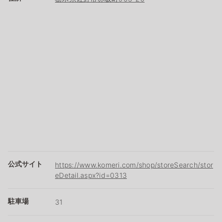
公式サイト
https://www.komeri.com/shop/storeSearch/stor
eDetail.aspx?id=0313
駐車場
31