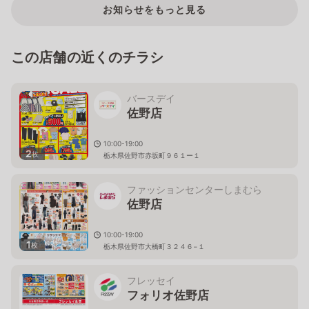
お知らせをもっと見る
この店舗の近くのチラシ
バースデイ
佐野店
10:00-19:00
2
枚
栃木県佐野市赤坂町９６１ー１
ファッションセンターしまむら
佐野店
10:00-19:00
1
枚
栃木県佐野市大橋町３２４６−１
フレッセイ
フォリオ佐野店