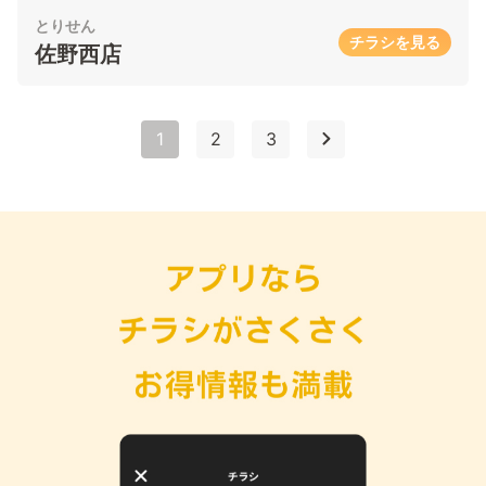
とりせん
チラシを見る
佐野西店
1
2
3