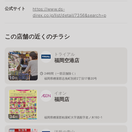
公式サイト
https://www.ds-
direx.co.jp/list/detail/7356&search=p
この店舗の近くのチラシ
トライアル
福岡空港店
24時間（一部店舗除く）
10
枚
福岡県糟屋郡志免町別府2丁目17番20号
イオン
福岡店
34
枚
福岡県糟屋郡粕屋町大字酒殿字老ノ木192-1
洋服の青山