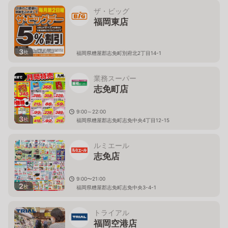
ザ・ビッグ
福岡東店
3
枚
福岡県糟屋郡志免町別府北2丁目14-1
業務スーパー
志免町店
9:00～22:00
3
枚
福岡県糟屋郡志免町志免中央4丁目12-15
ルミエール
志免店
9:00〜21:00
2
枚
福岡県糟屋郡志免町志免中央3-4-1
トライアル
福岡空港店