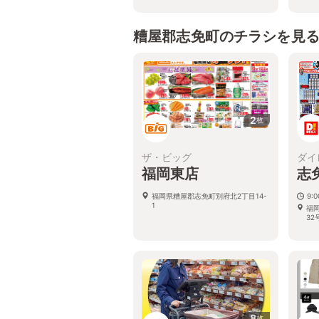
糟屋郡志免町のチラシを見
2
枚
ザ・ビッグ
ダイ
福岡東店
志
福岡県糟屋郡志免町別府北2丁目14-
9:
1
福
32
8
枚