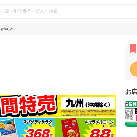
 志免町店
お