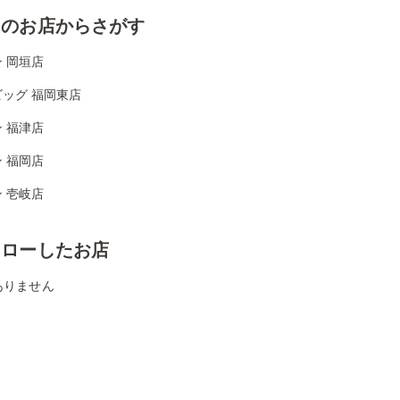
くのお店からさがす
 岡垣店
ッグ 福岡東店
 福津店
 福岡店
 壱岐店
ォローしたお店
ありません