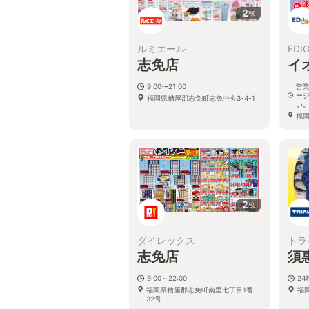
2
枚
ルミエール
EDI
志免店
イ
9:00〜21:00
営
ー
福岡県糟屋郡志免町志免中央3-4-1
い
福
19
2
枚
ダイレックス
トラ
志免店
須
9:00～22:00
2
福岡県糟屋郡志免町南里七丁目1番
福
32号