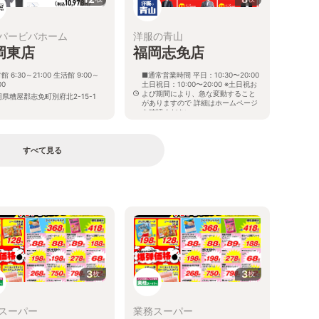
パービバホーム
洋服の青山
岡東店
福岡志免店
館 6:30～21:00 生活館 9:00～
■通常営業時間 平日：10:30〜20:00
00
土日祝日：10:00〜20:00 ※土日祝お
よび期間により、急な変動すること
県糟屋郡志免町別府北2-15-1
がありますので 詳細はホームページ
を確認ください
福岡県糟屋郡志免町志免中央四丁目
14番1号
すべて見る
る
3
3
枚
枚
スーパー
業務スーパー