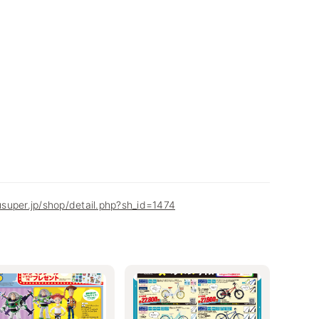
super.jp/shop/detail.php?sh_id=1474