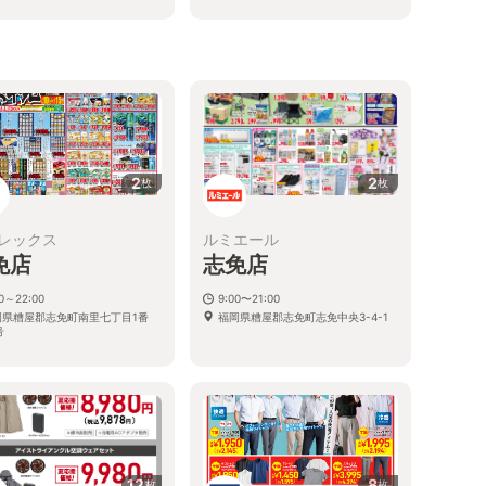
る
2
2
枚
枚
レックス
ルミエール
免店
志免店
00～22:00
9:00〜21:00
岡県糟屋郡志免町南里七丁目1番
福岡県糟屋郡志免町志免中央3-4-1
号
12
8
枚
枚