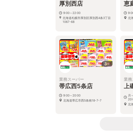
厚別西店
恵
9:00～22:00
9:
北海道札幌市厚別区厚別西4条3丁目
北
1067-68
3
枚
業務スーパー
業務
帯広西5条店
上
9:00～20:00
月～
20:
北海道帯広市西5条南18-7-7
北