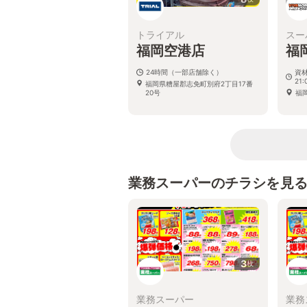
トライアル
スー
福岡空港店
福
24時間（一部店舗除く）
資材
21:
福岡県糟屋郡志免町別府2丁目17番
20号
福岡
業務スーパーのチラシを見
3
枚
業務スーパー
業務