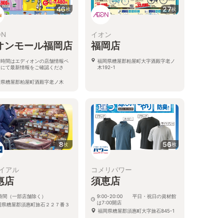
46
27
枚
枚
ON
イオン
オンモール福岡店
福岡店
業時間はエディオンの店舗情報ペ
福岡県糟屋郡粕屋町大字酒殿字老ノ
ジにて最新情報をご確認くださ
木192-1
。
岡県糟屋郡粕屋町酒殿字老ノ木
2-1イオンモール福岡2F
8
56
枚
枚
イアル
コメリパワー
惠店
須恵店
4時間（一部店舗除く）
9:00-20:00 平日・祝日の資材館
は7:00開店
岡県糟屋郡須惠町旅石２２７番３
福岡県糟屋郡須惠町大字旅石845-1