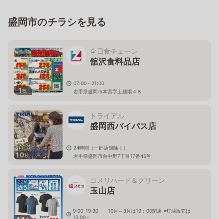
１
盛岡市のチラシを見る
全日食チェーン
舘沢食料品店
07:00～21:00
1
枚
岩手県盛岡市本宮字上越場４８
トライアル
盛岡西バイパス店
24時間（一部店舗除く）
10
枚
岩手県盛岡市向中野7丁目17番45号
コメリハード＆グリーン
玉山店
9:00-19:30 10月～3月は19：00閉店 ※灯油販売は
10:00～