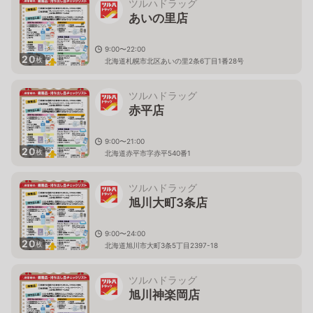
ツルハドラッグ
あいの里店
9:00〜22:00
20
枚
北海道札幌市北区あいの里2条6丁目1番28号
ツルハドラッグ
赤平店
9:00〜21:00
20
枚
北海道赤平市字赤平540番1
ツルハドラッグ
旭川大町3条店
9:00〜24:00
20
枚
北海道旭川市大町3条5丁目2397-18
ツルハドラッグ
旭川神楽岡店