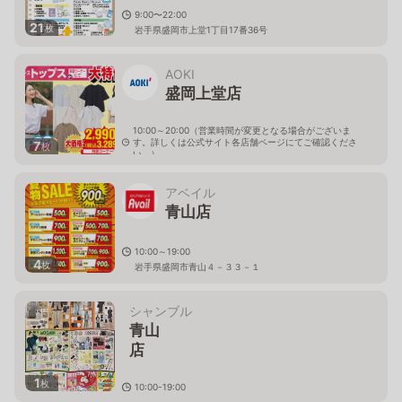
9:00〜22:00
21
枚
岩手県盛岡市上堂1丁目17番36号
AOKI
盛岡上堂店
10:00～20:00（営業時間が変更となる場合がございま
す。詳しくは公式サイト各店舗ページにてご確認くださ
7
枚
い。）
岩手県盛岡市上堂1-19-67
アベイル
青山店
10:00～19:00
4
枚
岩手県盛岡市青山４－３３－１
シャンブル
青山
1
枚
10:00-19:00
岩手県盛岡市青山４－３３－