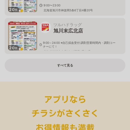
9:00〜23:00
20
枚
北海道旭川市神楽岡5条6丁目4番20号
ツルハドラッグ
旭川末広北店
9:00～24:00 ※自己採血受付:調剤営業時間内・調剤コー
ナーにて！
20
枚
北海道旭川市末広1条10丁目1番20号
すべて見る