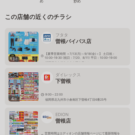
め
炒め
この店舗の近くのチラシ
フタタ
曽根バイパス店
【夏季営業時間 ＜7/13(月)～9/18(金)＞】 土日祝：
10:00-19:30 (祝日：7/20、8/11) 平日：10:00-19:00
13
枚
福岡県北九州市小倉南区上貫1-1
ダイレックス
下曽根
9:00～22:00
4
枚
福岡県北九州市小倉南区下曽根4丁目6番25号
EDION
曽根店
営業時間はエディオンの店舗情報ページにて最新情報を