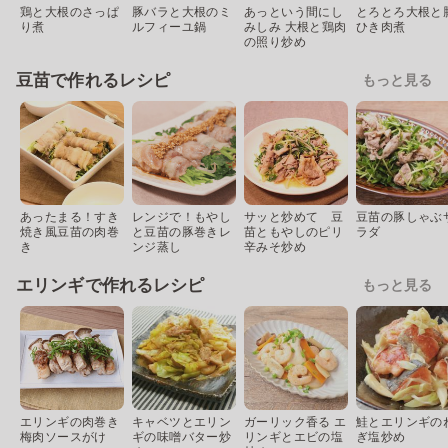
鶏と大根のさっぱ
豚バラと大根のミ
あっという間にし
とろとろ大根と
り煮
ルフィーユ鍋
みしみ 大根と鶏肉
ひき肉煮
の照り炒め
豆苗で作れるレシピ
もっと見る
あったまる！すき
レンジで！もやし
サッと炒めて 豆
豆苗の豚しゃぶ
焼き風豆苗の肉巻
と豆苗の豚巻きレ
苗ともやしのピリ
ラダ
き
ンジ蒸し
辛みそ炒め
エリンギで作れるレシピ
もっと見る
エリンギの肉巻き
キャベツとエリン
ガーリック香る エ
鮭とエリンギの
梅肉ソースがけ
ギの味噌バター炒
リンギとエビの塩
ぎ塩炒め