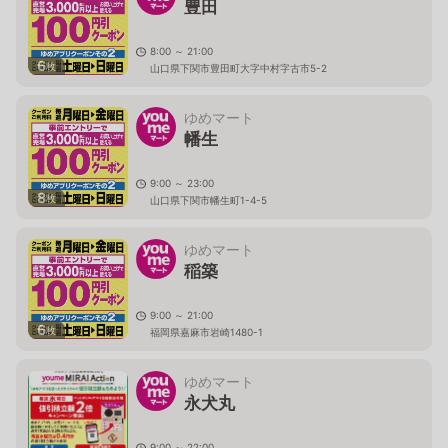
豊田
8:00 ～ 21:00
6
枚
山口県下関市豊田町大字中村字古市5-2
ゆめマート
幡生
9:00 ～ 23:00
8
枚
山口県下関市幡生町1-4-5
ゆめマート
稲築
9:00 ～ 21:00
6
枚
福岡県嘉麻市岩崎1480-1
ゆめマート
永犬丸
9:00 ～ 22:00