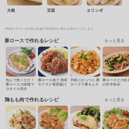
大根
豆苗
エリンギ
※明細されている内容は店舗の実売状況と異なる場合がございます。
豚ロースで作れるレシピ
もっと見る
包んで焼くだけ！
豚ロース肉で 簡単
手軽にがっつり 豚
豚ロースと小松
豚ロースの味噌マ
サクサク竜田揚げ
ロースで豚キムチ
の甘辛炒め
ヨホイル焼き
鶏もも肉で作れるレシピ
もっと見る