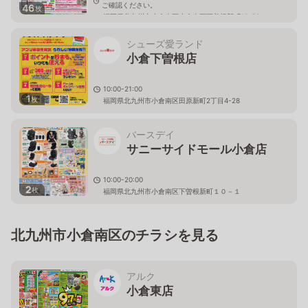
ご確認ください。
46
枚
福岡県北九州市小倉南区小倉南区下曽根新町13-53
シューズ愛ランド
小倉下曽根店
10:00-21:00
1
枚
福岡県北九州市小倉南区田原新町2丁目4-28
バースデイ
サニーサイドモール小倉店
10:00-20:00
2
枚
福岡県北九州市小倉南区下曽根新町１０－１
北九州市小倉南区のチラシを見る
アルク
小倉東店