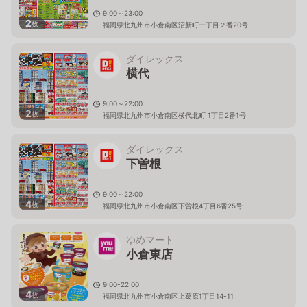
9:00～23:00
2
枚
福岡県北九州市小倉南区沼新町一丁目２番20号
ダイレックス
横代
9:00～22:00
2
枚
福岡県北九州市小倉南区横代北町 1丁目2番1号
ダイレックス
下曽根
9:00～22:00
4
枚
福岡県北九州市小倉南区下曽根4丁目6番25号
ゆめマート
小倉東店
9:00-22:00
4
枚
福岡県北九州市小倉南区上葛原1丁目14-11