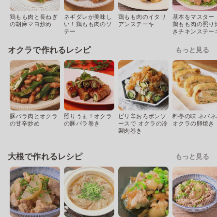
鶏もも肉と長ねぎ
ネギダレが美味し
鶏もも肉のイタリ
基本をマスター
の胡麻マヨ炒め
い！鶏もも肉のソ
アンステーキ
鶏もも肉の照り
テー
きチキンステー
オクラで作れるレシピ
もっと見る
豚バラ肉とオクラ
照りうま！オクラ
ピリ辛おろポンソ
料亭の味 ネバネ
の甘辛炒め
の豚バラ巻き
ースで オクラの冷
オクラの卵焼き
製肉巻き
大根で作れるレシピ
もっと見る