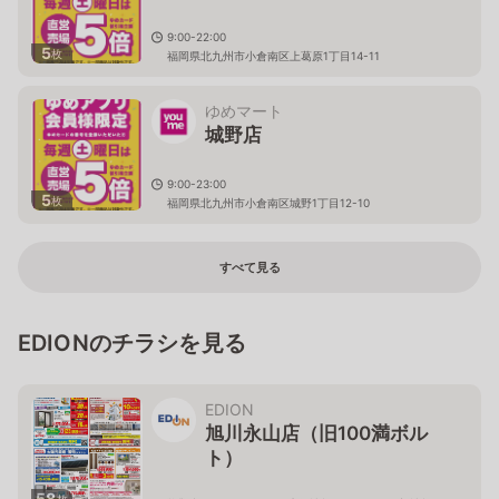
9:00-22:00
5
枚
福岡県北九州市小倉南区上葛原1丁目14-11
ゆめマート
城野店
9:00-23:00
5
枚
福岡県北九州市小倉南区城野1丁目12-10
すべて見る
EDIONのチラシを見る
EDION
旭川永山店（旧100満ボル
ト）
58
枚