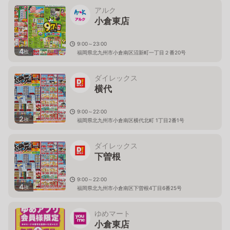
アルク
小倉東店
9:00～23:00
4
枚
福岡県北九州市小倉南区沼新町一丁目２番20号
ダイレックス
横代
9:00～22:00
2
枚
福岡県北九州市小倉南区横代北町 1丁目2番1号
ダイレックス
下曽根
9:00～22:00
4
枚
福岡県北九州市小倉南区下曽根4丁目6番25号
ゆめマート
小倉東店