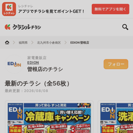
福岡県
北九州市小倉南区
EDION 曽根店
家電量販店
EDION
フォロー
曽根店のチラシ
最新のチラシ（全56枚）
最終更新：2026/08/08