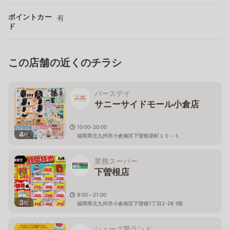
ポイントカー
有
ド
この店舗の近くのチラシ
バースデイ
サニーサイドモール小倉店
10:00-20:00
4
枚
福岡県北九州市小倉南区下曽根新町１０－１
業務スーパー
下曽根店
9:00～21:00
3
枚
福岡県北九州市小倉南区下曽根1丁目2-26 1階
シューズ愛ランド