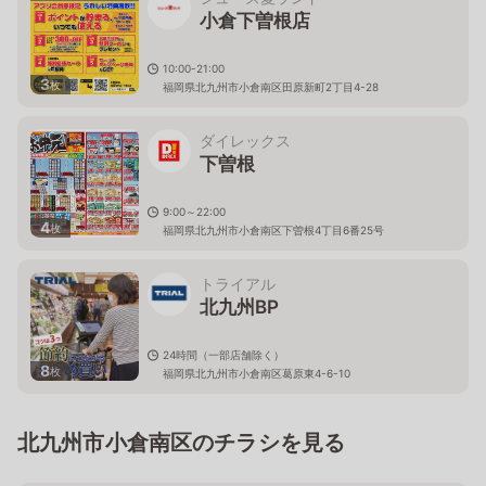
小倉下曽根店
10:00-21:00
3
枚
福岡県北九州市小倉南区田原新町2丁目4-28
ダイレックス
下曽根
9:00～22:00
4
枚
福岡県北九州市小倉南区下曽根4丁目6番25号
トライアル
北九州BP
24時間（一部店舗除く）
8
枚
福岡県北九州市小倉南区葛原東4-6-10
北九州市小倉南区のチラシを見る