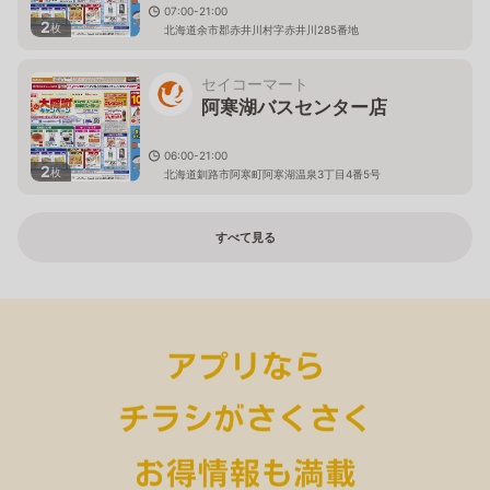
07:00-21:00
2
枚
北海道余市郡赤井川村字赤井川285番地
セイコーマート
阿寒湖バスセンター店
06:00-21:00
2
枚
北海道釧路市阿寒町阿寒湖温泉3丁目4番5号
すべて見る