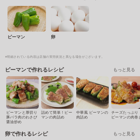
ピーマン
卵
※明細されている内容は店舗の実売状況と異なる場合がございます。
ピーマンで作れるレシピ
もっと見る
ピーマンと厚切り
詰めて簡単！ピー
中華風 ピーマンの
チーズたっぷり
豚バラ肉のわさび
マンの肉詰め
肉詰め
ピーマンの肉巻
醤油炒め
卵で作れるレシピ
もっと見る