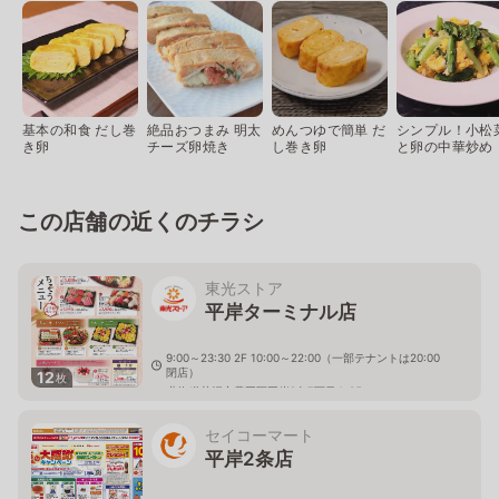
基本の和食 だし巻
絶品おつまみ 明太
めんつゆで簡単 だ
シンプル！小松
き卵
チーズ卵焼き
し巻き卵
と卵の中華炒め
この店舗の近くのチラシ
東光ストア
平岸ターミナル店
9:00～23:30 2F 10:00～22:00（一部テナントは20:00
閉店）
12
枚
北海道札幌市豊平区平岸2条7丁目4-35
セイコーマート
平岸2条店