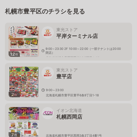
札幌市豊平区のチラシを見る
東光ストア
平岸ターミナル店
9:00～23:30 2F 10:00～22:00（一部テナントは20:00
閉店）
12
枚
北海道札幌市豊平区平岸2条7丁目4-35
東光ストア
豊平店
9:00～23:00
2
枚
北海道札幌市豊平区豊平6条9丁目1-18
イオン北海道
札幌西岡店
7
枚
北海道札幌市豊平区西岡3条3丁目4番1号