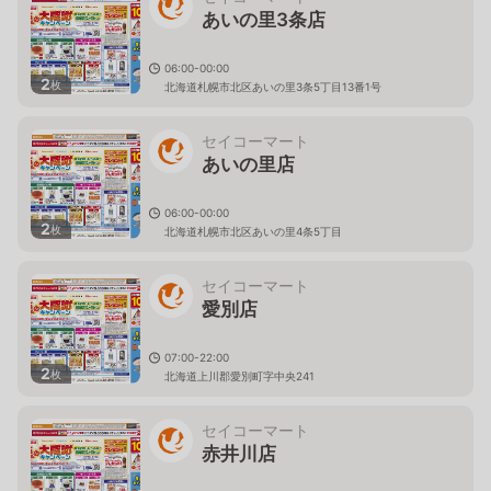
あいの里3条店
06:00-00:00
2
枚
北海道札幌市北区あいの里3条5丁目13番1号
セイコーマート
あいの里店
06:00-00:00
2
枚
北海道札幌市北区あいの里4条5丁目
セイコーマート
愛別店
07:00-22:00
2
枚
北海道上川郡愛別町字中央241
セイコーマート
赤井川店