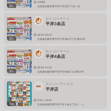
24時間
2
枚
北海道札幌市豊平区平岸2条7丁目1-25
セイコーマート
平岸3条店
06:00-00:00
2
枚
北海道札幌市豊平区平岸3条12丁目1番33号
セイコーマート
平岸4条店
06:00-01:00
2
枚
北海道札幌市豊平区平岸4条6丁目1番20号
スーパーアークス
平岸店
9:00～24:00
9
枚
北海道札幌市豊平区平岸５条８丁目１－１