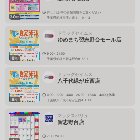
詳しくはHPの店舗情報をご覧ください
30
枚
千葉県船橋市坪井東３－９－３
ドラッグセイムス
ゆめまち習志野台モール店
9:00～21:00
8
枚
千葉県船橋市習志野台8-58-1
ドラッグセイムス
八千代緑が丘西店
0:00～3:00、4:00～24:00 ※3:00～4:00は休業
8
枚
千葉県八千代市緑が丘西4-1-14
マックスバリュ
習志野台店
7:00-24:00