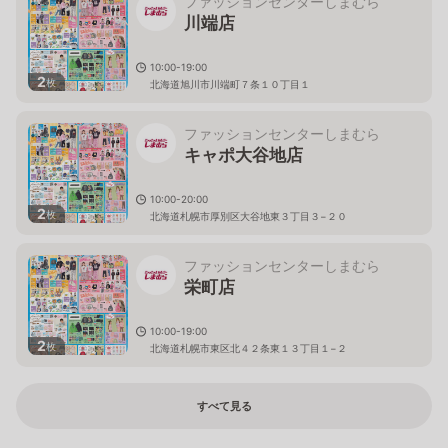
ファッションセンターしまむら
川端店
10:00-19:00
2
枚
北海道旭川市川端町７条１０丁目１
ファッションセンターしまむら
キャポ大谷地店
10:00-20:00
2
枚
北海道札幌市厚別区大谷地東３丁目３−２０
ファッションセンターしまむら
栄町店
10:00-19:00
2
枚
北海道札幌市東区北４２条東１３丁目１−２
すべて見る