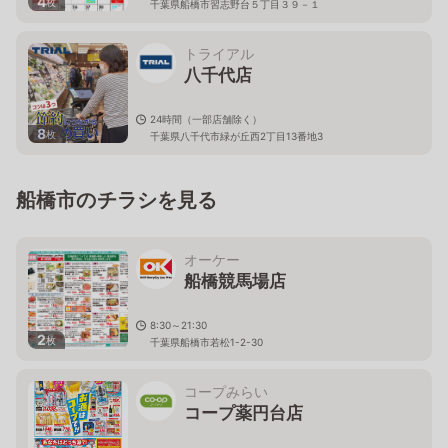
4
枚
千葉県船橋市習志野台５丁目３９－１
トライアル
八千代店
24時間（一部店舗除く）
8
枚
千葉県八千代市緑が丘西2丁目13番地3
船橋市のチラシを見る
オーケー
船橋競馬場店
8:30～21:30
2
枚
千葉県船橋市若松1-2-30
コープみらい
コープ薬円台店