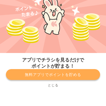
今すぐアプリをダウンロードする
アプリでチラシを見るだけで
ポイントが貯まる！
無料アプリでポイントを貯める
プライバシーポリシー
利用規約
運営会社
サービスに関してのお問い合わせ
チラシ掲載をお考えの方
とじる
Copyright© Kurashiru, Inc. All Rights Reserved.