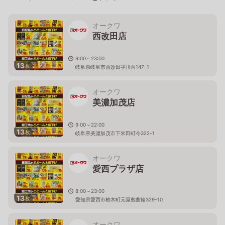
オークワ
西改田店
9:00～23:00
13
枚
岐阜県岐阜市西改田字川向147-1
オークワ
美濃加茂店
9:00～22:00
13
枚
岐阜県美濃加茂市下米田町今322-1
オークワ
愛西プラザ店
8:00～23:00
13
枚
愛知県愛西市柚木町元屋敷曲輪329-10
オークワ