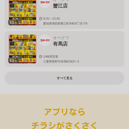
蟹江店
9:00～23:00
13
枚
愛知県海部郡蟹江町本町6丁目179
オークワ
有馬店
24時間営業
13
枚
三重県熊野市有馬町5821-3
すべて見る