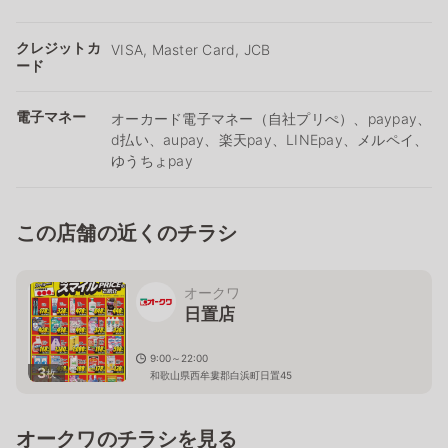
クレジットカ
VISA, Master Card, JCB
ード
電子マネー
オーカード電子マネー（自社プリぺ）、paypay、
d払い、aupay、楽天pay、LINEpay、メルペイ、
ゆうちょpay
この店舗の近くのチラシ
オークワ
日置店
9:00～22:00
3
枚
和歌山県西牟婁郡白浜町日置45
オークワのチラシを見る