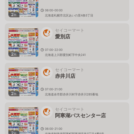
06:00-00:00
2
枚
北海道札幌市北区あいの里4条5丁目
セイコーマート
愛別店
07:00-22:00
2
枚
北海道上川郡愛別町字中央241
セイコーマート
赤井川店
07:00-21:00
2
枚
北海道余市郡赤井川村字赤井川285番地
セイコーマート
阿寒湖バスセンター店
06:00-21:00
2
枚
北海道釧路市阿寒町阿寒湖温泉3丁目4番5号