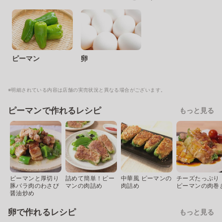
ピーマン
卵
※明細されている内容は店舗の実売状況と異なる場合がございます。
ピーマンで作れるレシピ
もっと見る
ピーマンと厚切り
詰めて簡単！ピー
中華風 ピーマンの
チーズたっぷり
豚バラ肉のわさび
マンの肉詰め
肉詰め
ピーマンの肉巻
醤油炒め
卵で作れるレシピ
もっと見る