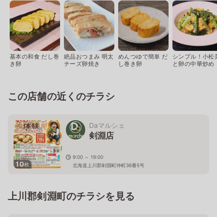
基本の和食 だし巻
絶品おつまみ 明太
めんつゆで簡単 だ
シンプル！小松
き卵
チーズ卵焼き
し巻き卵
と卵の中華炒め
この店舗の近くのチラシ
Daマルシェ
剣淵店
9:00 ～ 19:00
10
枚
北海道上川郡剣淵町仲町36番5号
上川郡剣淵町のチラシを見る