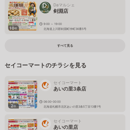
Daマルシェ
剣淵店
9:00 ～ 19:00
10
枚
北海道上川郡剣淵町仲町36番5号
すべて見る
セイコーマートのチラシを見る
セイコーマート
あいの里3条店
06:00-00:00
2
枚
北海道札幌市北区あいの里3条5丁目13番1号
セイコーマート
あいの里店