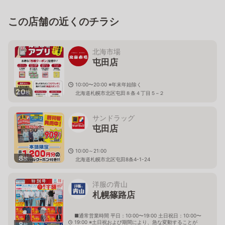
この店舗の近くのチラシ
北海市場
屯田店
10:00〜20:00 ※年末年始除く
20
枚
北海道札幌市北区屯田８条４丁目５−２
サンドラッグ
屯田店
10:00～21:00
8
枚
北海道札幌市北区屯田8条4-1-24
洋服の青山
札幌篠路店
■通常営業時間 平日：10:00〜19:00 土日祝日：10:00〜
19:00 ※土日祝および期間により、急な変動することが
8
枚