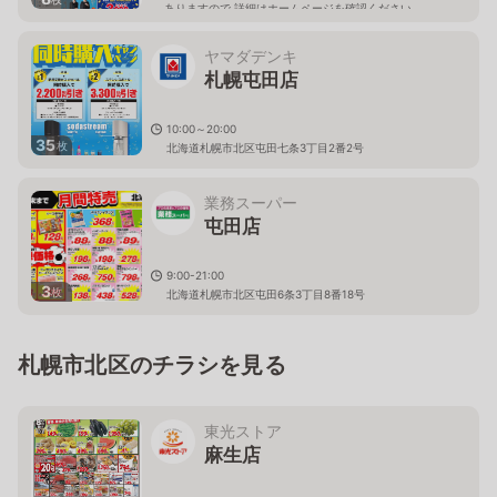
ありますので 詳細はホームページを確認ください
北海道札幌市北区太平九条一丁目3番1号
ヤマダデンキ
札幌屯田店
10:00～20:00
35
枚
北海道札幌市北区屯田七条3丁目2番2号
業務スーパー
屯田店
9:00-21:00
3
枚
北海道札幌市北区屯田6条3丁目8番18号
札幌市北区のチラシを見る
東光ストア
麻生店