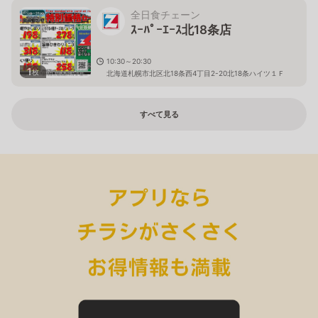
全日食チェーン
ｽｰﾊﾟｰｴｰｽ北18条店
10:30～20:30
1
枚
北海道札幌市北区北18条西4丁目2-20北18条ハイツ１Ｆ
すべて見る