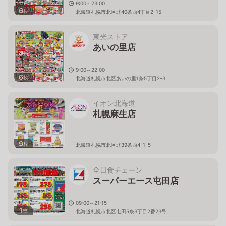
9:00～23:00
6
枚
北海道札幌市北区北40条西4丁目2-15
東光ストア
あいの里店
9:00～22:00
6
枚
北海道札幌市北区あいの里1条5丁目2-3
イオン北海道
札幌麻生店
9
枚
北海道札幌市北区北39条西4-1-5
全日食チェーン
スーパーエース屯田店
09:00～21:15
1
枚
北海道札幌市北区屯田5条3丁目2番23号