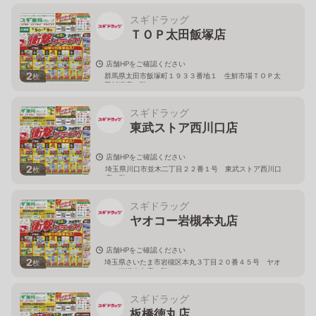
スギドラッグ
ＴＯＰ太田飯塚店
店舗HPをご確認ください
2
群馬県太田市飯塚町１９３３番地１ 生鮮市場ＴＯＰ太
枚
田飯塚店１階
スギドラッグ
東武ストア西川口店
店舗HPをご確認ください
2
埼玉県川口市並木二丁目２２番１号 東武ストア西川口
枚
店２階
スギドラッグ
ヤオコー岩槻本丸店
店舗HPをご確認ください
2
埼玉県さいたま市岩槻区本丸３丁目２０番４５号 ヤオ
枚
コー岩槻本丸店２階
スギドラッグ
板橋徳丸店