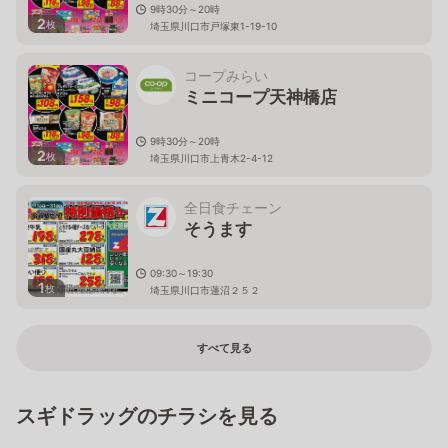
9時30分～20時
2
枚
埼玉県川口市戸塚東1-19-10
コープみらい
ミニコープ天神橋店
9時30分～20時
2
枚
埼玉県川口市上青木2-4-12
全日食チェーン
そうます
09:30～19:30
1
枚
埼玉県川口市蓮沼２５２
すべて見る
スギドラッグのチラシを見る