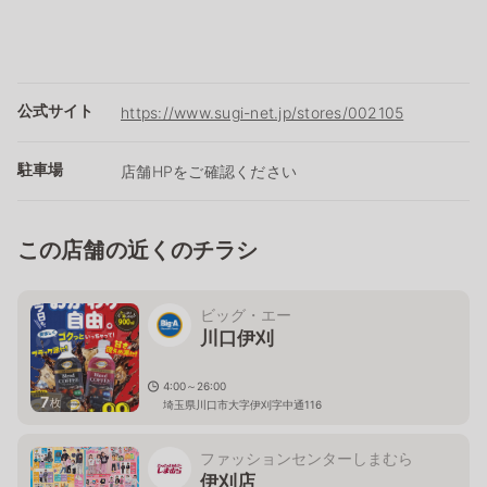
公式サイト
https://www.sugi-net.jp/stores/002105
駐車場
店舗HPをご確認ください
この店舗の近くのチラシ
ビッグ・エー
川口伊刈
4:00～26:00
7
枚
埼玉県川口市大字伊刈字中通116
ファッションセンターしまむら
伊刈店