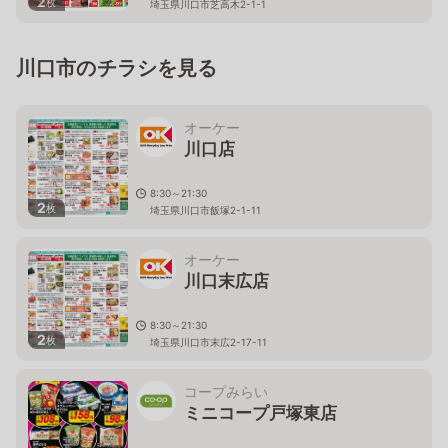
2
枚
埼玉県川口市芝高木2-1-1
川口市のチラシを見る
オーケー
川口店
8:30～21:30
2
枚
埼玉県川口市飯塚2-1-11
オーケー
川口末広店
8:30～21:30
2
枚
埼玉県川口市末広2-17-11
コープみらい
ミニコープ戸塚東店