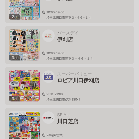
10:00-19:00
2
枚
埼玉県川口市芝下３−４６−１４
バースデイ
伊刈店
10:00-19:00
3
枚
埼玉県川口市芝下３－４６－１４
スーパーバリュー
ロピア川口伊刈店
9:30-21:00
3
枚
埼玉県川口市伊刈950-1
SEIYU
川口芝店
24時間営業