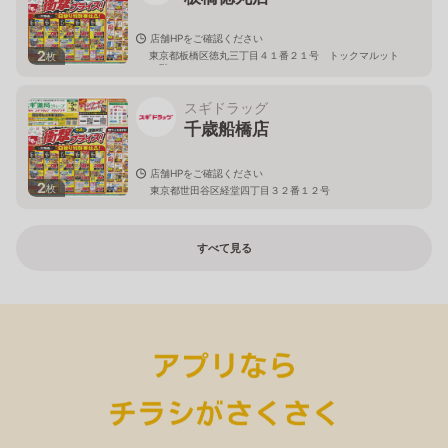
店舗HPをご確認ください
2
東京都板橋区徳丸三丁目４１番２１号 トックマルット
枚
１階
スギドラッグ
千歳船橋店
店舗HPをご確認ください
2
枚
東京都世田谷区経堂四丁目３２番１２号
すべて見る