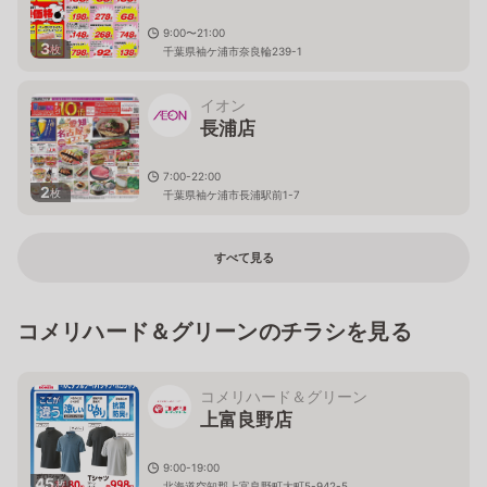
9:00〜21:00
3
枚
千葉県袖ケ浦市奈良輪239-1
イオン
長浦店
7:00-22:00
2
枚
千葉県袖ケ浦市長浦駅前1-7
すべて見る
コメリハード＆グリーンのチラシを見る
コメリハード＆グリーン
上富良野店
9:00-19:00
45
枚
北海道空知郡上富良野町大町5-942-5