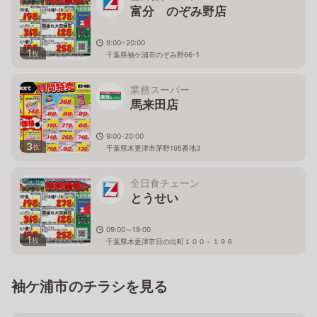
富分 のぞみ野店
9:00~20:00
1
枚
千葉県袖ケ浦市のぞみ野66-1
業務スーパー
馬来田店
9:00-20:00
3
枚
千葉県木更津市茅野195番地3
全日食チェーン
とうせい
09:00～19:00
1
枚
千葉県木更津市日の出町１００－１９６
袖ケ浦市のチラシを見る