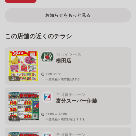
お知らせをもっと見る
この店舗の近くのチラシ
ジョイフーズ
横田店
9:00-21:00
4
枚
千葉県袖ケ浦市横田1915
全日食チェーン
富分スーパー伊藤
09:00 ～ 20:00
1
枚
千葉県袖ケ浦市野里１７７８
全日食チェーン