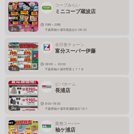
コープみらい
ミニコープ蔵波店
10時～20時
2
枚
千葉県袖ケ浦市蔵波台2-28-20
全日食チェーン
富分スーパー伊藤
09:00 ～ 20:00
1
枚
千葉県袖ケ浦市野里１７７８
ビバホーム
長浦店
9:00-19:30
9
枚
千葉県袖ケ浦市長浦駅前3-13-1
業務スーパー
袖ケ浦店