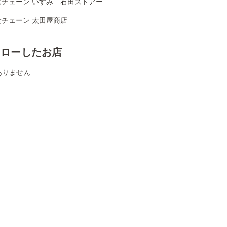
食チェーン いすみ 石田ストアー
食チェーン 太田屋商店
ォローしたお店
ありません