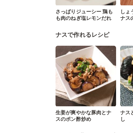
さっぱりジューシー 鶏も
しょ
も肉のねぎ塩レモンだれ
ナス
ナスで作れるレシピ
生姜が爽やかな豚肉とナ
ナス
スのポン酢炒め
し