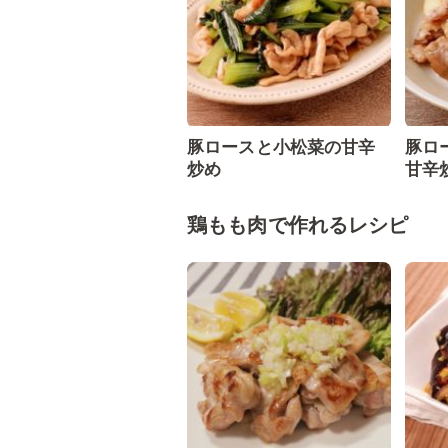
豚ロースと小松菜の甘辛
豚ロ
炒め
甘辛
鶏もも肉で作れるレシピ