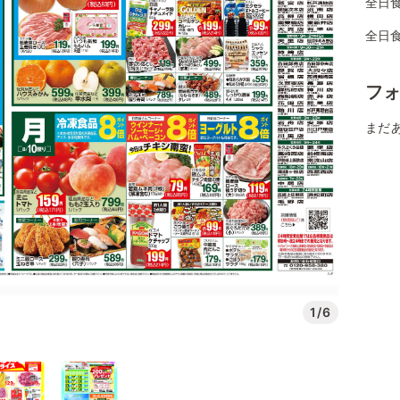
全日
全日
フ
まだ
1/6