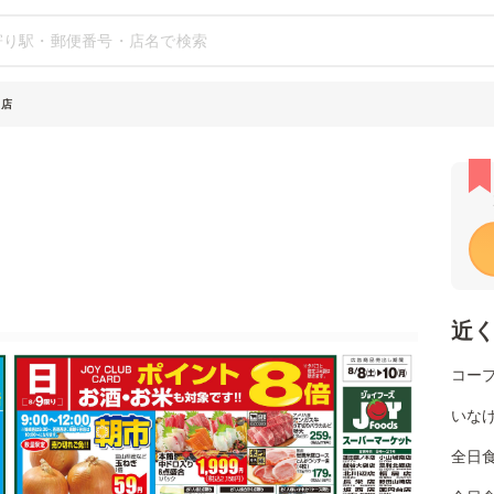
田店
近
コー
いなげ
全日