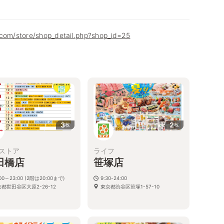
.com/store/shop_detail.php?shop_id=25
3
2
枚
枚
ストア
ライフ
田橋店
笹塚店
:00～23:00 (2階は20:00まで)
9:30-24:00
都世田谷区大原2-26-12
東京都渋谷区笹塚1-57-10