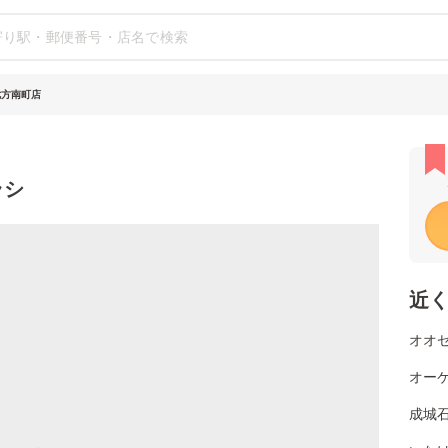
七方南町店
ラシ
近
オオゼ
オーケ
成城石