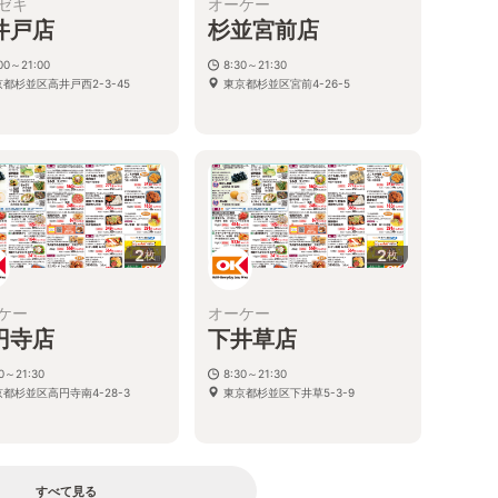
ゼキ
オーケー
井戸店
杉並宮前店
00～21:00
8:30～21:30
都杉並区高井戸西2-3-45
東京都杉並区宮前4-26-5
2
2
枚
枚
ケー
オーケー
円寺店
下井草店
30～21:30
8:30～21:30
都杉並区高円寺南4-28-3
東京都杉並区下井草5-3-9
すべて見る