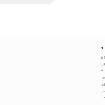
ク
運
利
プ
行
特
サ
チ