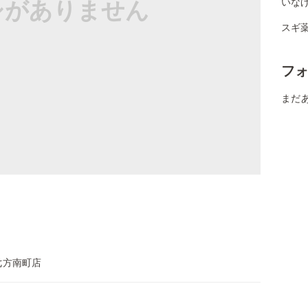
シがありません
いな
スギ薬
フ
まだ
七方南町店