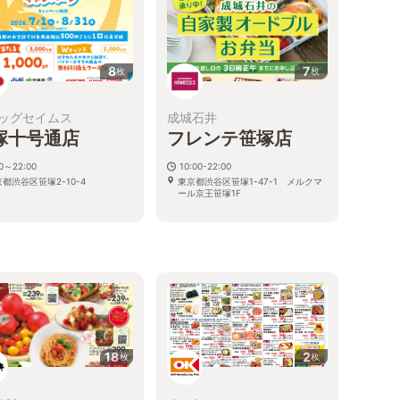
8
7
枚
枚
ッグセイムス
成城石井
塚十号通店
フレンテ笹塚店
00～22:00
10:00-22:00
都渋谷区笹塚2-10-4
東京都渋谷区笹塚1-47-1 メルクマ
ール京王笹塚1F
18
2
枚
枚