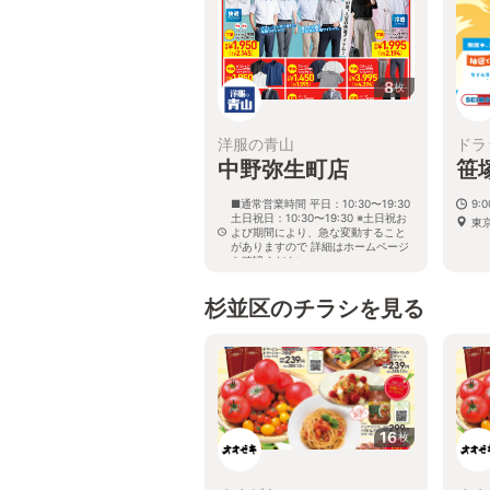
8
枚
洋服の青山
ドラ
中野弥生町店
笹
■通常営業時間 平日：10:30〜19:30
9:
土日祝日：10:30〜19:30 ※土日祝お
東京
よび期間により、急な変動すること
がありますので 詳細はホームページ
を確認ください
東京都中野区弥生町六丁目10番11号
弥生町モンドビル内
杉並区のチラシを見る
16
枚