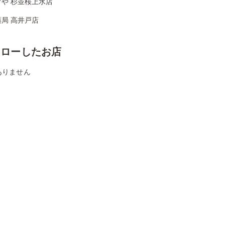
げや 杉並桜上水店
局 高井戸店
ォローしたお店
ありません