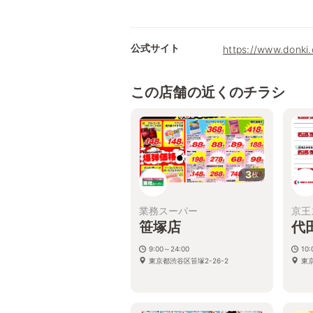
公式サイト
https://www.donki
この店舗の近くのチラシ
3
枚
業務スーパー
京王
笹塚店
代
9:00～24:00
10
東京都渋谷区笹塚2-26-2
東京