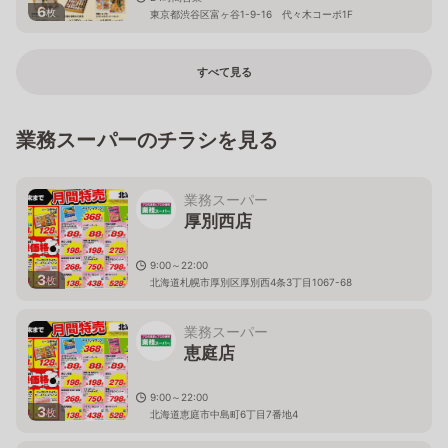
6
枚
東京都渋谷区富ヶ谷1-9-16 代々木コーポ1F
すべて見る
業務スーパーのチラシを見る
業務スーパー
厚別西店
9:00～22:00
3
枚
北海道札幌市厚別区厚別西4条3丁目1067-68
業務スーパー
恵庭店
9:00～22:00
3
枚
北海道恵庭市中島町6丁目7番地4