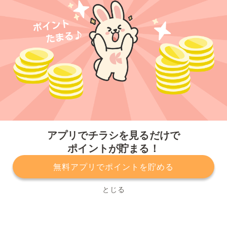
今すぐアプリをダウンロードする
アプリでチラシを見るだけで
ポイントが貯まる！
無料アプリでポイントを貯める
プライバシーポリシー
利用規約
運営会社
サービスに関してのお問い合わせ
チラシ掲載をお考えの方
とじる
Copyright© Kurashiru, Inc. All Rights Reserved.