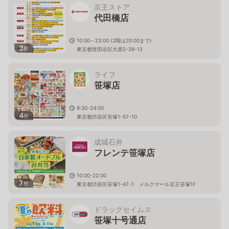
京王ストア
代田橋店
10:00～23:00 (2階は20:00まで)
3
枚
東京都世田谷区大原2-26-12
ライフ
笹塚店
9:30-24:00
4
枚
東京都渋谷区笹塚1-57-10
成城石井
フレンテ笹塚店
10:00-22:00
7
枚
東京都渋谷区笹塚1-47-1 メルクマール京王笹塚1F
ドラッグセイムス
笹塚十号通店