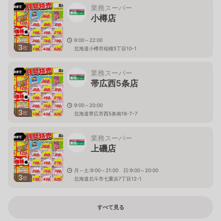
業務スーパー
小樽店
9:00～22:00
3
枚
北海道小樽市稲穂5丁目10-1
業務スーパー
帯広西5条店
9:00～20:00
3
枚
北海道帯広市西5条南18-7-7
業務スーパー
上磯店
月～土:9:00～21:00 日:9:00～20:00
3
枚
北海道北斗市七重浜7丁目12-1
すべて見る