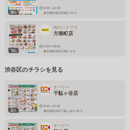
9:00～22:00
8
枚
東京都渋谷区笹塚2-10-4
肉のハナマサ
方南町店
0:00〜24:00
1
枚
東京都杉並区方南2-4-6
渋谷区のチラシを見る
オーケー
千駄ヶ谷店
8:30～21:30
2
枚
東京都渋谷区千駄ヶ谷3-33-2
オーケー