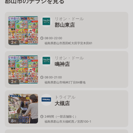
郡山市のチラシを見る
リオン・ドール
郡山東店
08:00-22:00
2
枚
福島県郡山市西田町大田字宮木田61
リオン・ドール
鳴神店
08:00-21:00
2
枚
福島県郡山市鳴神2丁目84番地
トライアル
大槻店
24時間（一部店舗除く）
8
枚
福島県郡山市大槻町西ノ宮西100-1