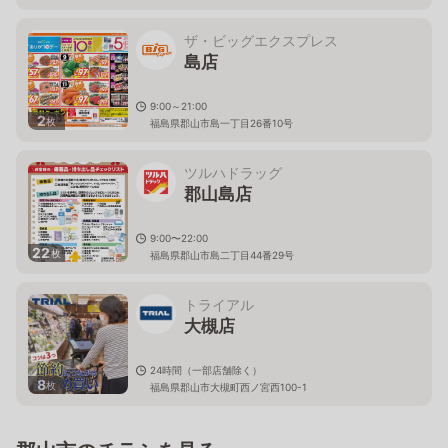
ザ・ビッグエクスプレス
島店
9:00～21:00
2
枚
福島県郡山市島一丁目26番10号
ツルハドラッグ
郡山島店
9:00〜22:00
22
枚
福島県郡山市島二丁目44番29号
トライアル
大槻店
24時間（一部店舗除く）
8
枚
福島県郡山市大槻町西ノ宮西100-1