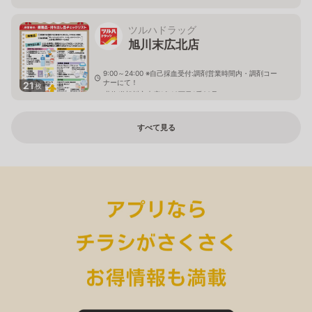
ツルハドラッグ
旭川末広北店
9:00～24:00 ※自己採血受付:調剤営業時間内・調剤コー
ナーにて！
21
枚
北海道旭川市末広1条10丁目1番20号
すべて見る