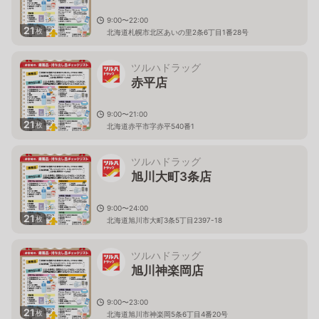
9:00〜22:00
21
枚
北海道札幌市北区あいの里2条6丁目1番28号
ツルハドラッグ
赤平店
9:00〜21:00
21
枚
北海道赤平市字赤平540番1
ツルハドラッグ
旭川大町3条店
9:00〜24:00
21
枚
北海道旭川市大町3条5丁目2397-18
ツルハドラッグ
旭川神楽岡店
9:00〜23:00
21
枚
北海道旭川市神楽岡5条6丁目4番20号