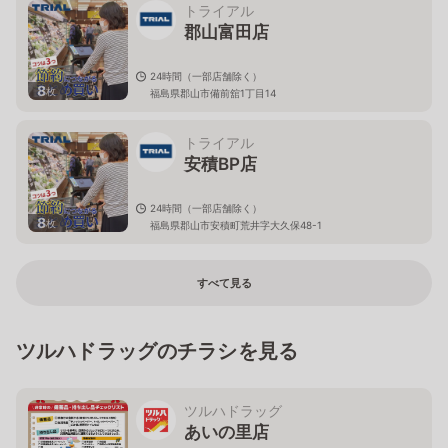
トライアル
郡山富田店
24時間（一部店舗除く）
8
枚
福島県郡山市備前舘1丁目14
トライアル
安積BP店
24時間（一部店舗除く）
8
枚
福島県郡山市安積町荒井字大久保48-1
すべて見る
ツルハドラッグのチラシを見る
ツルハドラッグ
あいの里店