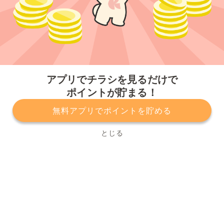
今すぐアプリをダウンロードする
アプリでチラシを見るだけで
ポイントが貯まる！
無料アプリでポイントを貯める
プライバシーポリシー
利用規約
運営会社
サービスに関してのお問い合わせ
チラシ掲載をお考えの方
とじる
Copyright© Kurashiru, Inc. All Rights Reserved.