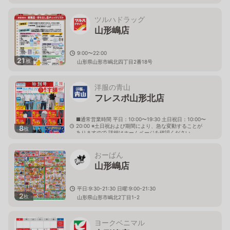
ツルハドラッグ
山形嶋店
9:00〜22:00
21
枚
山形県山形市嶋北四丁目2番18号
洋服の青山
フレスポ山形北店
■通常営業時間 平日：10:00〜19:30 土日祝日：10:00〜
20:00 ※土日祝および期間により、急な変動することが
8
枚
ありますので 詳細はホームページを確認ください
山形県山形市嶋北二丁目５番１７号 フレスポ山形北内
おーばん
山形嶋店
平日:9:30-21:30 日曜:9:00-21:30
2
枚
山形県山形市嶋北2丁目1-2
ヨークベニマル