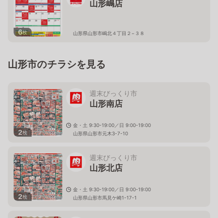
山形嶋店
6
枚
山形県山形市嶋北４丁目２−３８
山形市のチラシを見る
週末びっくり市
山形南店
金・土 9:30-19:00／日 9:00-19:00
2
枚
山形県山形市元木3-7-10
週末びっくり市
山形北店
金・土 9:30-19:00／日 9:00-19:00
2
枚
山形県山形市馬見ケ崎1-17-1