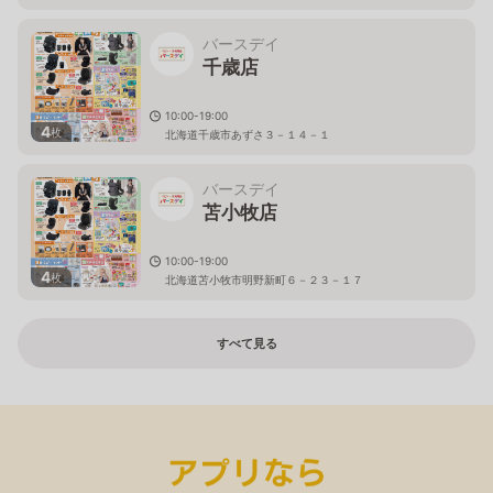
バースデイ
千歳店
10:00-19:00
4
枚
北海道千歳市あずさ３－１４－１
バースデイ
苫小牧店
10:00-19:00
4
枚
北海道苫小牧市明野新町６－２３－１７
すべて見る