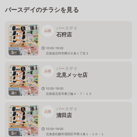
バースデイのチラシを見る
バースデイ
石狩店
10:00-19:00
5
枚
北海道石狩市樽川６条１丁目３
バースデイ
北見メッセ店
10:00-19:00
4
枚
北海道北見市東三輪４－７－１２
バースデイ
清田店
10:00-19:00
5
枚
北海道札幌市清田区平岡３条１－１０－１