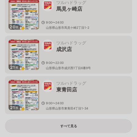
ツルハドラッグ
馬見ヶ崎店
9:00〜24:00
20
枚
山形県山形市馬見ケ崎2丁目1-2
ツルハドラッグ
成沢店
9:00〜22:00
21
枚
山形県山形市成沢西1丁目6番9号
ツルハドラッグ
東青田店
9:00〜24:00
21
枚
山形県山形市東青田4丁目1-34
すべて見る