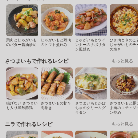
鶏肉とじゃがいも
じゃがいもと鶏肉
じゃがいもとウイ
ひき肉ときのこ
のバター醤油炒め
のトマト煮込み
ンナーのナポリタ
じゃがいものチ
ン風炒め
ズ焼き
さつまいもで作れるレシピ
もっと見る
揚げない さつまい
さつまいもの甘辛
さつまいもとかぼ
さつまいもと豚
も入り黒酢酢鶏
肉巻き
ちゃのクリームグ
ま肉のコチュジ
ラタン
ン炒め
ニラで作れるレシピ
もっと見る