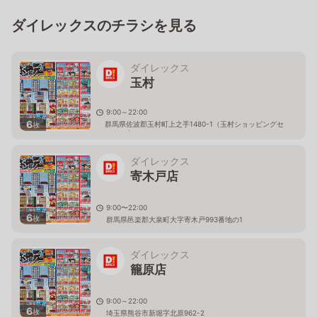
ダイレックスのチラシを見る
ダイレックス
玉村
9:00～22:00
6
群馬県佐波郡玉村町上之手1480-1（玉村ショッピングセ
枚
ンター内）
ダイレックス
寄木戸店
9:00〜22:00
6
枚
群馬県邑楽郡大泉町大字寄木戸993番地の1
ダイレックス
籠原店
9:00～22:00
6
枚
埼玉県熊谷市新堀字北原962-2