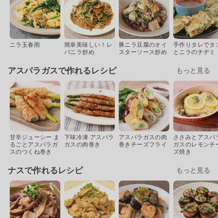
ニラ玉春雨
簡単美味しい！レ
豚ニラ豆腐のオイ
手作りタレでタ
バニラ炒め
スターソース炒め
とニラのチヂミ
アスパラガスで作れるレシピ
もっと見る
甘辛ジューシー ま
下味冷凍 アスパラ
アスパラガスの肉
ささみとアスパ
るごとアスパラガ
ガスの肉巻き
巻きチーズフライ
ガスのレモンチ
スのつくね巻き
ズ焼き
ナスで作れるレシピ
もっと見る