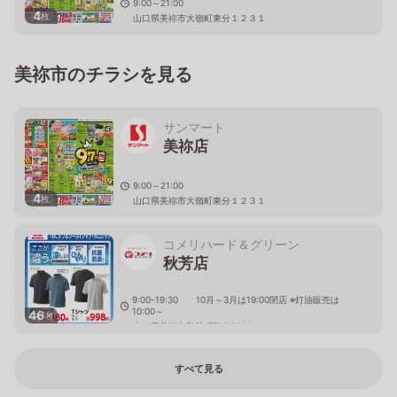
9:00～21:00
4
枚
山口県美祢市大嶺町東分１２３１
美祢市のチラシを見る
サンマート
美祢店
9:00～21:00
4
枚
山口県美祢市大嶺町東分１２３１
コメリハード＆グリーン
秋芳店
9:00-19:30 10月～3月は19:00閉店 ※灯油販売は
10:00～
46
枚
山口県美祢市秋芳町秋吉5262
すべて見る