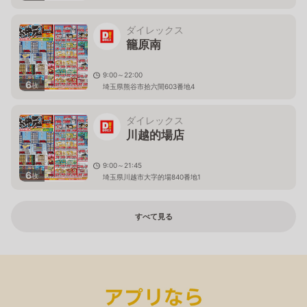
ダイレックス
籠原南
9:00～22:00
6
枚
埼玉県熊谷市拾六間603番地4
ダイレックス
川越的場店
9:00～21:45
6
枚
埼玉県川越市大字的場840番地1
すべて見る