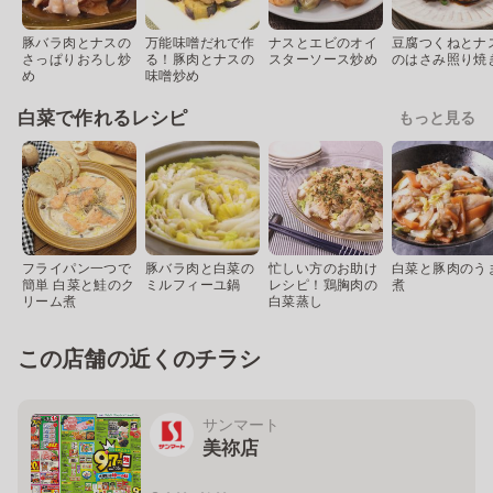
豚バラ肉とナスの
万能味噌だれで作
ナスとエビのオイ
豆腐つくねとナ
さっぱりおろし炒
る！豚肉とナスの
スターソース炒め
のはさみ照り焼
め
味噌炒め
白菜で作れるレシピ
もっと見る
フライパン一つで
豚バラ肉と白菜の
忙しい方のお助け
白菜と豚肉のう
簡単 白菜と鮭のク
ミルフィーユ鍋
レシピ！鶏胸肉の
煮
リーム煮
白菜蒸し
この店舗の近くのチラシ
サンマート
美祢店