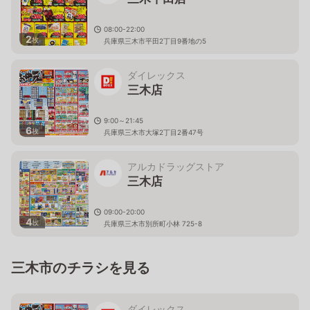
08:00-22:00
2
枚
兵庫県三木市平田2丁目9番地の5
ダイレックス
三木店
9:00～21:45
6
枚
兵庫県三木市大塚2丁目2番47号
アルカドラッグストア
三木店
09:00-20:00
4
枚
兵庫県三木市別所町小林 725-8
三木市のチラシを見る
ダイレックス