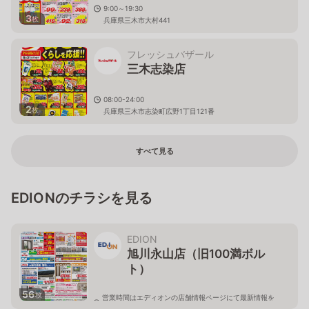
9:00～19:30
3
枚
兵庫県三木市大村441
フレッシュバザール
三木志染店
08:00-24:00
2
枚
兵庫県三木市志染町広野1丁目121番
すべて見る
EDIONのチラシを見る
EDION
旭川永山店（旧100満ボル
ト）
56
枚
営業時間はエディオンの店舗情報ページにて最新情報を
ご確認ください。