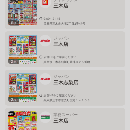
三木店
9:00～21:45
6
枚
兵庫県三木市大塚2丁目2番47号
ジャパン
三木店
店舗HPをご確認ください
2
枚
兵庫県三木市細川町豊地３２５番地
ジャパン
三木志染店
店舗HPをご確認ください
2
枚
兵庫県三木市志染町広野１－１０３
業務スーパー
三木店