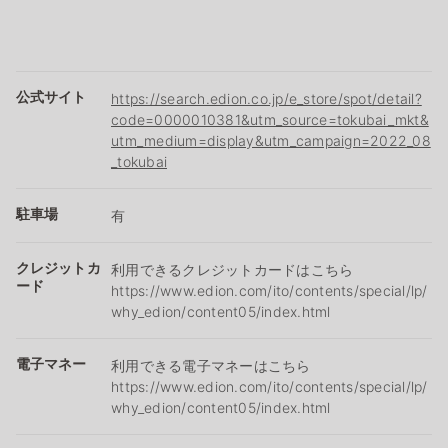
公式サイト
https://search.edion.co.jp/e_store/spot/detail?
code=0000010381&utm_source=tokubai_mkt&
utm_medium=display&utm_campaign=2022_08
_tokubai
駐車場
有
クレジットカ
利用できるクレジットカードはこちら
ード
https://www.edion.com/ito/contents/special/lp/
why_edion/content05/index.html
電子マネー
利用できる電子マネーはこちら
https://www.edion.com/ito/contents/special/lp/
why_edion/content05/index.html