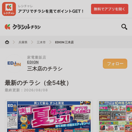
兵庫県
三木市
EDION 三木店
家電量販店
EDION
フォロー
三木店のチラシ
最新のチラシ（全54枚）
最終更新：2026/08/08