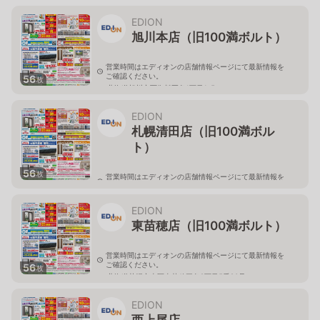
北海道旭川市永山二条3-1-15
EDION
旭川本店（旧100満ボルト）
営業時間はエディオンの店舗情報ページにて最新情報を
ご確認ください。
56
枚
北海道旭川市西御料五条1丁目1-5
EDION
札幌清田店（旧100満ボル
ト）
56
枚
営業時間はエディオンの店舗情報ページにて最新情報を
ご確認ください。
北海道札幌市清田区真栄56
EDION
東苗穂店（旧100満ボルト）
営業時間はエディオンの店舗情報ページにて最新情報を
ご確認ください。
56
枚
北海道札幌市東区東苗穂三条2丁目5番20号
EDION
西上尾店