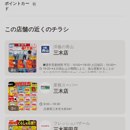
ポイントカー
有
ド
この店舗の近くのチラシ
洋服の青山
三木店
■通常営業時間 平日：10:00〜19:00 土日祝日：10:00〜
19:00 ※土日祝および期間により、急な変動することが
8
枚
ありますので 詳細はホームページを確認ください
兵庫県三木市大村601番地3
業務スーパー
三木店
9:00～19:30
3
枚
兵庫県三木市大村441
フレッシュバザール
三木平田店